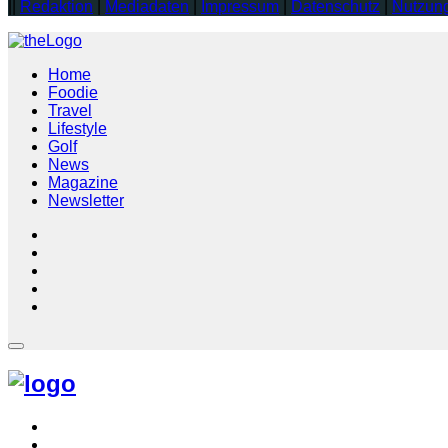
||
Redaktion
|
Mediadaten
|
Impressum
|
Datenschutz
|
Nutzun
Home
Foodie
Travel
Lifestyle
Golf
News
Magazine
Newsletter