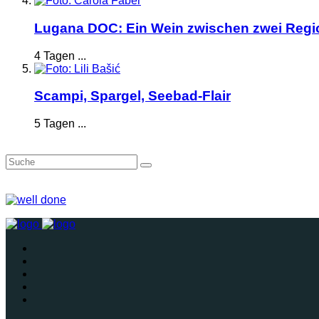
Lugana DOC: Ein Wein zwischen zwei Reg
4 Tagen ...
Scampi, Spargel, Seebad-Flair
5 Tagen ...