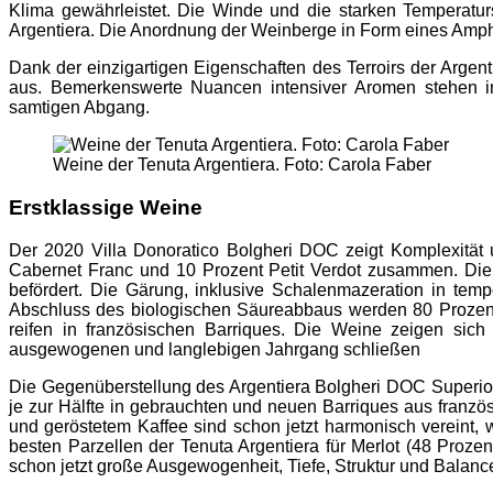
Klima gewährleistet. Die Winde und die starken Temperatu
Argentiera. Die Anordnung der Weinberge in Form eines Amphith
Dank der einzigartigen Eigenschaften des Terroirs der Argent
aus. Bemerkenswerte Nuancen intensiver Aromen stehen im
samtigen Abgang.
Weine der Tenuta Argentiera. Foto: Carola Faber
Erstklassige Weine
Der 2020 Villa Donoratico Bolgheri DOC zeigt Komplexität 
Cabernet Franc und 10 Prozent Petit Verdot zusammen. Die 
befördert. Die Gärung, inklusive Schalenmazeration in tempe
Abschluss des biologischen Säureabbaus werden 80 Prozent
reifen in französischen Barriques. Die Weine zeigen sic
ausgewogenen und langlebigen Jahrgang schließen
Die Gegenüberstellung des Argentiera Bolgheri DOC Superio
je zur Hälfte in gebrauchten und neuen Barriques aus franzö
und geröstetem Kaffee sind schon jetzt harmonisch vereint
besten Parzellen der Tenuta Argentiera für Merlot (48 Proz
schon jetzt große Ausgewogenheit, Tiefe, Struktur und Balance