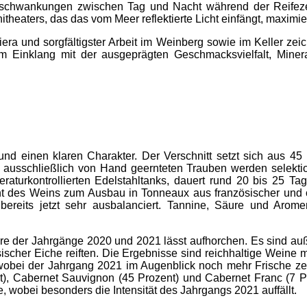
rschwankungen zwischen Tag und Nacht während der Reifezei
eaters, das das vom Meer reflektierte Licht einfängt, maximier
iera und sorgfältigster Arbeit im Weinberg sowie im Keller zei
 Einklang mit der ausgeprägten Geschmacksvielfalt, Miner
und einen klaren Charakter. Der Verschnitt setzt sich aus 45
ausschließlich von Hand geernteten Trauben werden selektioni
raturkontrollierten Edelstahltanks, dauert rund 20 bis 25 Ta
 des Weins zum Ausbau in Tonneaux aus französischer und ös
h bereits jetzt sehr ausbalanciert. Tannine, Säure und Aro
re der Jahrgänge 2020 und 2021 lässt aufhorchen. Es sind a
sischer Eiche reiften. Die Ergebnisse sind reichhaltige Weine
, wobei der Jahrgang 2021 im Augenblick noch mehr Frische ze
ent), Cabernet Sauvignon (45 Prozent) und Cabernet Franc (7 
, wobei besonders die Intensität des Jahrgangs 2021 auffällt.