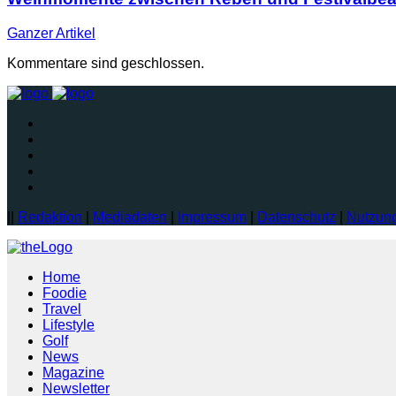
Ganzer
Artikel
Kommentare sind geschlossen.
||
Redaktion
|
Mediadaten
|
Impressum
|
Datenschutz
|
Nutzun
Home
Foodie
Travel
Lifestyle
Golf
News
Magazine
Newsletter