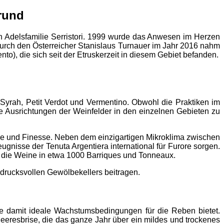
rund
n Adelsfamilie Serristori. 1999 wurde das Anwesen im Herzen
urch den Österreicher Stanislaus Turnauer im Jahr 2016 nahm
o), die sich seit der Etruskerzeit in diesem Gebiet befanden.
Syrah, Petit Verdot und Vermentino. Obwohl die Praktiken im
e Ausrichtungen der Weinfelder in den einzelnen Gebieten zu
ce und Finesse. Neben dem einzigartigen Mikroklima zwischen
ugnisse der Tenuta Argentiera international für Furore sorgen.
en die Weine in etwa 1000 Barriques und Tonneaux.
ndrucksvollen Gewölbekellers beitragen.
ie damit ideale Wachstumsbedingungen für die Reben bietet.
eresbrise, die das ganze Jahr über ein mildes und trockenes