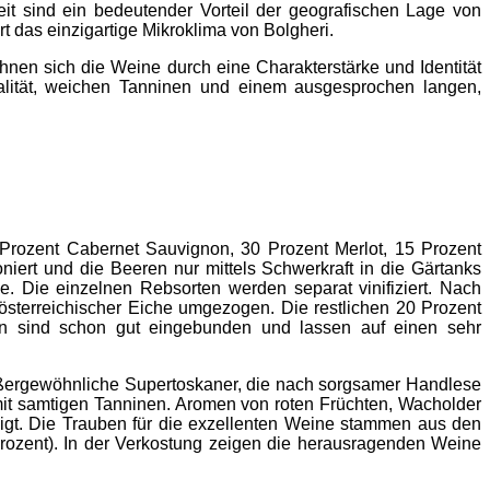
t sind ein bedeutender Vorteil der geografischen Lage von
t das einzigartige Mikroklima von Bolgheri.
chnen sich die Weine durch eine Charakterstärke und Identität
alität, weichen Tanninen und einem ausgesprochen langen,
 Prozent Cabernet Sauvignon, 30 Prozent Merlot, 15 Prozent
ert und die Beeren nur mittels Schwerkraft in die Gärtanks
ge. Die einzelnen Rebsorten werden separat vinifiziert. Nach
terreichischer Eiche umgezogen. Die restlichen 20 Prozent
men sind schon gut eingebunden und lassen auf einen sehr
ußergewöhnliche Supertoskaner, die nach sorgsamer Handlese
 mit samtigen Tanninen. Aromen von roten Früchten, Wacholder
igt. Die Trauben für die exzellenten Weine stammen aus den
Prozent). In der Verkostung zeigen die herausragenden Weine