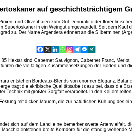
ertoskaner auf geschichtsträchtigem G
Pinien- und Olivenhaien zum Gut Donoratico der florentinische
en Supertoskaner in ein Weingut umgewandelt. Seit dem Kauf d
ad zu. Der Name Argentiera erinnert an die Silberminen (Argent
t 85 Hektar sind Cabernet Sauvignon, Cabernet Franc, Merlot, 
 führen die vielfältigen Zusammensetzungen der Böden und di
arrara entstehen Bordeaux-Blends von enormer Eleganz, Balan
e trägt die akribische Qualitätsarbeit dazu bei, dass die Erze
 Technik mit größter Sorgfalt verarbeitet. In den Kellern reif
Festung mit dicken Mauern, die zur natürlichen Kühlung des ei
det sich auf dem Land eine bemerkenswerte Artenvielfalt, d
acchia entstehen breite Korridore für die ständig wehende Me