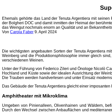
Sup
Ehemals gehörte das Land der Tenuta Argentiera mit seinen 
der Bolgheri DOC und damit inmitten der Heimat der berühmt
das Weingut nochmals enorm an Qualität und an Bekanntheitsgr
Von
Carola Faber
9. April 2024
Die wichtigsten angebauten Sorten der Tenuta Argentiera mi
Weinberg und die Produktionsphilosophie immer gleich sind,
verschiedenen Weinen.
Unter der Führung von Federico Zileri und Önologe Nicolò C
Hochland und Küste sowie der idealen Ausrichtung der Weinberg
Die Trauben werden handverlesen und unter Einsatz modernster
Das Gebäude der Tenuta Argentiera gleicht einer imposanten 
Amphitheater mit Mikroklima
Umgeben von Pinienalleen, Olivenhainen und Wäldern, befin
Durch den Wechsel zwischen Anbauflächen und mediterraner M