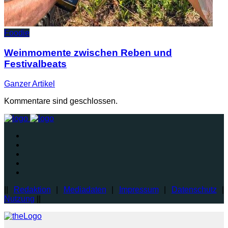
Foodie
Weinmomente zwischen Reben und
Festivalbeats
Ganzer
Artikel
Kommentare sind geschlossen.
||
Redaktion
|
Mediadaten
|
Impressum
|
Datenschutz
|
Nutzung
||