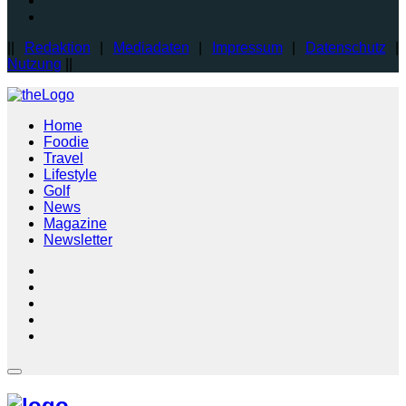
||
Redaktion
|
Mediadaten
|
Impressum
|
Datenschutz
|
Nutzung
||
Home
Foodie
Travel
Lifestyle
Golf
News
Magazine
Newsletter