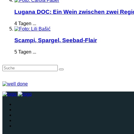
Lugana DOC: Ein Wein zwischen zwei Reg
4 Tagen ...
Scampi, Spargel, Seebad-Flair
5 Tagen ...