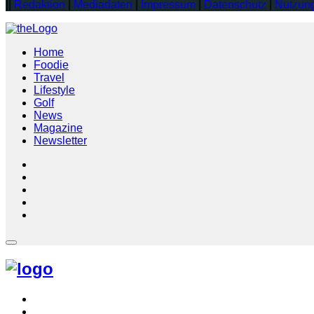
||
Redaktion
|
Mediadaten
|
Impressum
|
Datenschutz
|
Nutzun
Home
Foodie
Travel
Lifestyle
Golf
News
Magazine
Newsletter