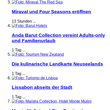
Miraval und Four Seasons eröffnen
13 Stunden ...
Anda Barut Collection vereint Adults-only
und Familienurlaub
1 Tag ...
Die kulinarische Landkarte Neuseelands
1 Tag ...
Lissabon abseits der Stadt
1 Tag ...