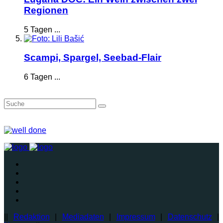
Regionen
5 Tagen ...
Scampi, Spargel, Seebad-Flair
6 Tagen ...
||
Redaktion
|
Mediadaten
|
Impressum
|
Datenschutz
|