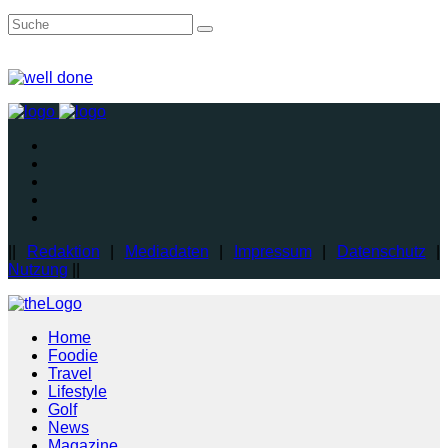
||
Redaktion
|
Mediadaten
|
Impressum
|
Datenschutz
|
Nutzung
||
Home
Foodie
Travel
Lifestyle
Golf
News
Magazine