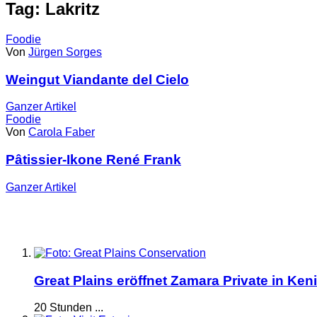
Tag: Lakritz
Foodie
Von
Jürgen Sorges
Weingut Viandante del Cielo
Ganzer
Artikel
Foodie
Von
Carola Faber
Pâtissier-Ikone René Frank
Ganzer
Artikel
Great Plains eröffnet Zamara Private in Ken
20 Stunden ...