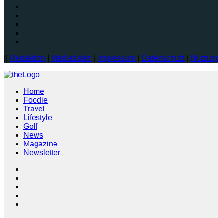
||
Redaktion
|
Mediadaten
|
Impressum
|
Datenschutz
|
Nutzun
Home
Foodie
Travel
Lifestyle
Golf
News
Magazine
Newsletter