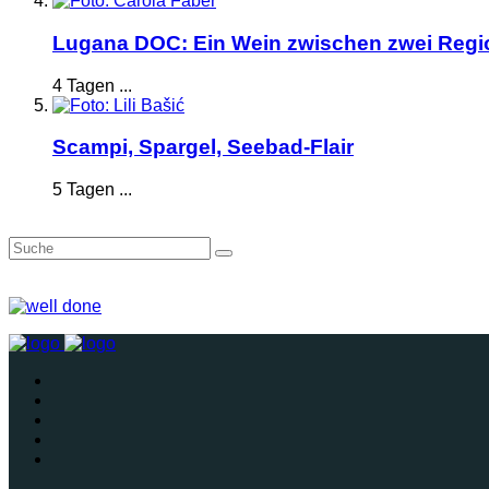
Lugana DOC: Ein Wein zwischen zwei Reg
4 Tagen ...
Scampi, Spargel, Seebad-Flair
5 Tagen ...