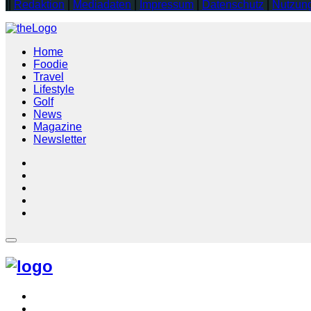
||
Redaktion
|
Mediadaten
|
Impressum
|
Datenschutz
|
Nutzun
Home
Foodie
Travel
Lifestyle
Golf
News
Magazine
Newsletter