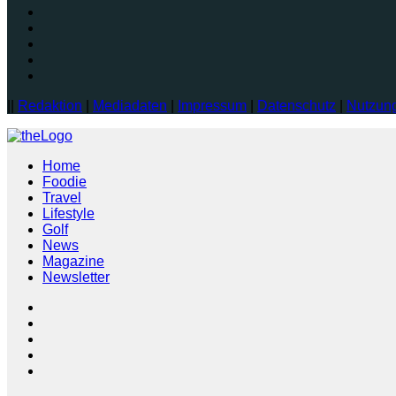
||
Redaktion
|
Mediadaten
|
Impressum
|
Datenschutz
|
Nutzun
Home
Foodie
Travel
Lifestyle
Golf
News
Magazine
Newsletter