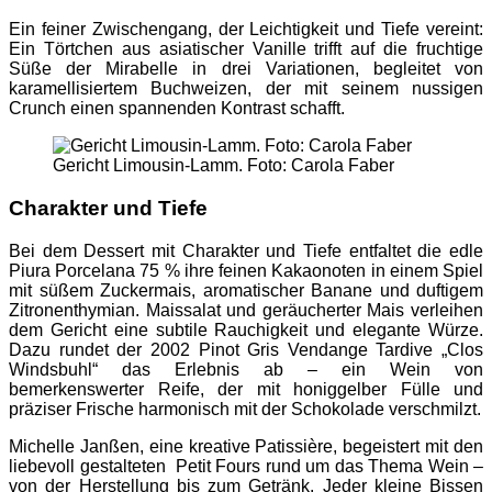
Ein feiner Zwischengang, der Leichtigkeit und Tiefe vereint:
Ein Törtchen aus asiatischer Vanille trifft auf die fruchtige
Süße der Mirabelle in drei Variationen, begleitet von
karamellisiertem Buchweizen, der mit seinem nussigen
Crunch einen spannenden Kontrast schafft.
Gericht Limousin-Lamm. Foto: Carola Faber
Charakter und Tiefe
Bei dem Dessert mit Charakter und Tiefe entfaltet die edle
Piura Porcelana 75 % ihre feinen Kakaonoten in einem Spiel
mit süßem Zuckermais, aromatischer Banane und duftigem
Zitronenthymian. Maissalat und geräucherter Mais verleihen
dem Gericht eine subtile Rauchigkeit und elegante Würze.
Dazu rundet der 2002 Pinot Gris Vendange Tardive „Clos
Windsbuhl“ das Erlebnis ab – ein Wein von
bemerkenswerter Reife, der mit honiggelber Fülle und
präziser Frische harmonisch mit der Schokolade verschmilzt.
Michelle Janßen, eine kreative Patissière, begeistert mit den
liebevoll gestalteten Petit Fours rund um das Thema Wein –
von der Herstellung bis zum Getränk. Jeder kleine Bissen