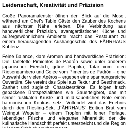
Leidenschaft, Kreativität und Präzision
Große Panoramafenster öffnen den Blick auf die Mosel,
während am Chef’s Table Gäste den Zauber des Kochens
aus nächster Nähe erleben. Die Verbindung aus
handwerklicher Präzision, avantgardistischer Küche und
außergewöhnlichem Ambiente macht das Restaurant zu
einem herausragenden Aushängeschild des FÄHRHAUS
Koblenz.
Feine Balance, klare Aromen und handwerkliche Präzision:
Die Tartelette Pimientos de Padrón sowie unter anderem
japanischer Eierstich, grüne Paprika, Tatar vom roten
Riesengambero und Gelee vom Pimentos de Padrón – eine
Auswahl der vielen Apéros – ergeben eine spannungsreiche
Ouvertüre. Sie vereint das Spiel aus Textur und Geschmack,
Zartheit und zugleich Charakterstärke. Es folgen frisch
gebackene Brotspezialitäten wie Sauerteigbrot, das mit
seiner rustikalen Kruste und mild-säuerlichen Note einen
harmonischen Kontrast setzt. Vollendet wird das Erlebnis
durch den Riesling-Sekt „FÄHRHAUS“ Edition Brut vom
Weingut Wegeler – einem Tropfen mit feiner Perlage,
lebendiger Frische und eleganter Mineralität, der die
kulinarische Handschrift perfekt unterstreicht und die Region