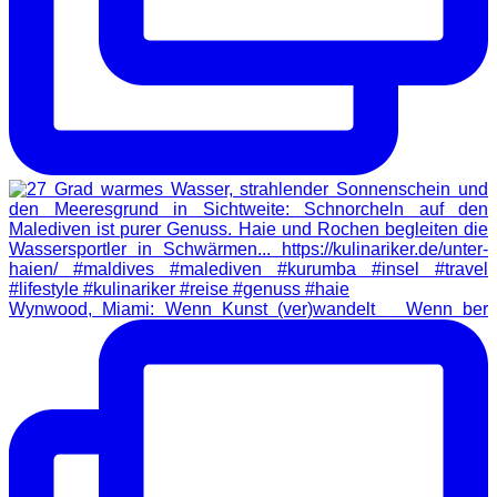
Wynwood, Miami: Wenn Kunst (ver)wandelt Wenn ber