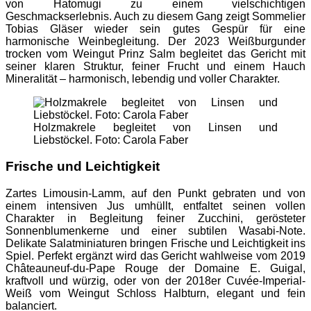
von Hatomugi zu einem vielschichtigen
Geschmackserlebnis. Auch zu diesem Gang zeigt Sommelier
Tobias Gläser wieder sein gutes Gespür für eine
harmonische Weinbegleitung. Der 2023 Weißburgunder
trocken vom Weingut Prinz Salm begleitet das Gericht mit
seiner klaren Struktur, feiner Frucht und einem Hauch
Mineralität – harmonisch, lebendig und voller Charakter.
Holzmakrele begleitet von Linsen und
Liebstöckel. Foto: Carola Faber
Frische und Leichtigkeit
Zartes Limousin-Lamm, auf den Punkt gebraten und von
einem intensiven Jus umhüllt, entfaltet seinen vollen
Charakter in Begleitung feiner Zucchini, gerösteter
Sonnenblumenkerne und einer subtilen Wasabi-Note.
Delikate Salatminiaturen bringen Frische und Leichtigkeit ins
Spiel. Perfekt ergänzt wird das Gericht wahlweise vom 2019
Châteauneuf-du-Pape Rouge der Domaine E. Guigal,
kraftvoll und würzig, oder von der 2018er Cuvée-Imperial-
Weiß vom Weingut Schloss Halbturn, elegant und fein
balanciert.