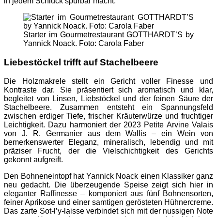
in jedem Schluck spürbar macht.
Starter im Gourmetrestaurant GOTTHARDT’S by
Yannick Noack. Foto: Carola Faber
Liebestöckel trifft auf Stachelbeere
Die Holzmakrele stellt ein Gericht voller Finesse und
Kontraste dar. Sie präsentiert sich aromatisch und klar,
begleitet von Linsen, Liebstöckel und der feinen Säure der
Stachelbeere. Zusammen entsteht ein Spannungsfeld
zwischen erdiger Tiefe, frischer Kräuterwürze und fruchtiger
Leichtigkeit. Dazu harmoniert der 2023 Petite Arvine Valais
von J. R. Germanier aus dem Wallis – ein Wein von
bemerkenswerter Eleganz, mineralisch, lebendig und mit
präziser Frucht, der die Vielschichtigkeit des Gerichts
gekonnt aufgreift.
Den Bohneneintopf hat Yannick Noack einen Klassiker ganz
neu gedacht. Die überzeugende Speise zeigt sich hier in
eleganter Raffinesse – komponiert aus fünf Bohnensorten,
feiner Aprikose und einer samtigen gerösteten Hühnercreme.
Das zarte Sot-l’y-laisse verbindet sich mit der nussigen Note