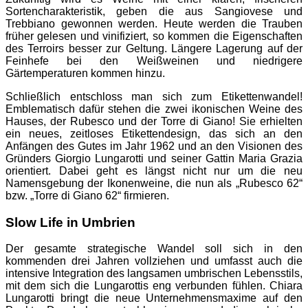
Sortencharakteristik, geben die aus Sangiovese und
Trebbiano gewonnen werden. Heute werden die Trauben
früher gelesen und vinifiziert, so kommen die Eigenschaften
des Terroirs besser zur Geltung. Längere Lagerung auf der
Feinhefe bei den Weißweinen und niedrigere
Gärtemperaturen kommen hinzu.
Schließlich entschloss man sich zum Etikettenwandel!
Emblematisch dafür stehen die zwei ikonischen Weine des
Hauses, der Rubesco und der Torre di Giano! Sie erhielten
ein neues, zeitloses Etikettendesign, das sich an den
Anfängen des Gutes im Jahr 1962 und an den Visionen des
Gründers Giorgio Lungarotti und seiner Gattin Maria Grazia
orientiert. Dabei geht es längst nicht nur um die neu
Namensgebung der Ikonenweine, die nun als „Rubesco 62“
bzw. „Torre di Giano 62“ firmieren.
Slow Life in Umbrien
Der gesamte strategische Wandel soll sich in den
kommenden drei Jahren vollziehen und umfasst auch die
intensive Integration des langsamen umbrischen Lebensstils,
mit dem sich die Lungarottis eng verbunden fühlen. Chiara
Lungarotti bringt die neue Unternehmensmaxime auf den