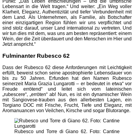
Punkt: „Das Leben entschleunigen – und die umbrische
Lebensart in die Welt tragen.“ Und weiter: „Ein Weg voller
Klarheit, Eleganz, Authentizität und tiefer Verbundenheit mit
dem Land. Als Unternehmen, als Familie, als Botschafter
einer einzigartigen Region fühlen wir uns verpflichtet und
sind stolz darauf, unser Land international zu vertreten. Und
wir tun dies mit dem, was uns am besten repräsentiert: einem
Wein, der die Zeit überdauert und den Menschen im Hier und
Jetzt anspricht.“
Fulminanter Rubesco 62
Dass der Rubesco 62 diese Anforderungen mit Leichtigkeit
erfüllt, beweist schon seine apostrophierte Lebensdauer von
bis zu 50 Jahren. Erfunden hat den Namen Rubesco
seinerzeit Maria Grazia Lungarotti – er bedeutet in etwa“ vor
Freude errötend“ und leitet sich vom lateinischen
„rubescere“, „erröten“ ab! Nun, es ist ein dynamischer Wein
mit Sangiovese-trauben aus den allerbesten Lagen, ein
Torgiano DOC mit Frische, Frucht, Tiefe und Eleganz, mit
Aromanuancen von Veilchen, Kirsche und sogar Blutorange.
Rubesco und Torre di Giano 62. Foto: Cantine