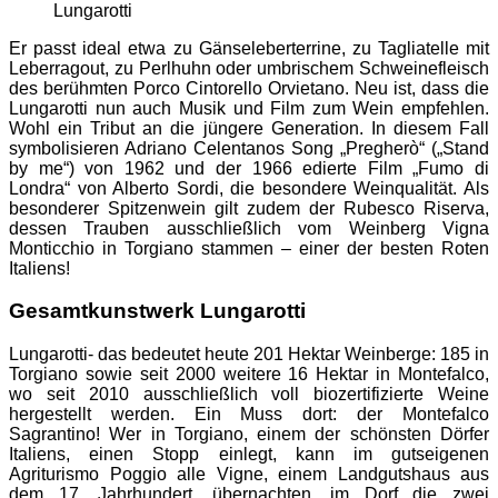
Lungarotti
Er passt ideal etwa zu Gänseleberterrine, zu Tagliatelle mit
Leberragout, zu Perlhuhn oder umbrischem Schweinefleisch
des berühmten Porco Cintorello Orvietano. Neu ist, dass die
Lungarotti nun auch Musik und Film zum Wein empfehlen.
Wohl ein Tribut an die jüngere Generation. In diesem Fall
symbolisieren Adriano Celentanos Song „Pregherò“ („Stand
by me“) von 1962 und der 1966 edierte Film „Fumo di
Londra“ von Alberto Sordi, die besondere Weinqualität. Als
besonderer Spitzenwein gilt zudem der Rubesco Riserva,
dessen Trauben ausschließlich vom Weinberg Vigna
Monticchio in Torgiano stammen – einer der besten Roten
Italiens!
Gesamtkunstwerk Lungarotti
Lungarotti- das bedeutet heute 201 Hektar Weinberge: 185 in
Torgiano sowie seit 2000 weitere 16 Hektar in Montefalco,
wo seit 2010 ausschließlich voll biozertifizierte Weine
hergestellt werden. Ein Muss dort: der Montefalco
Sagrantino! Wer in Torgiano, einem der schönsten Dörfer
Italiens, einen Stopp einlegt, kann im gutseigenen
Agriturismo Poggio alle Vigne, einem Landgutshaus aus
dem 17. Jahrhundert, übernachten, im Dorf die zwei