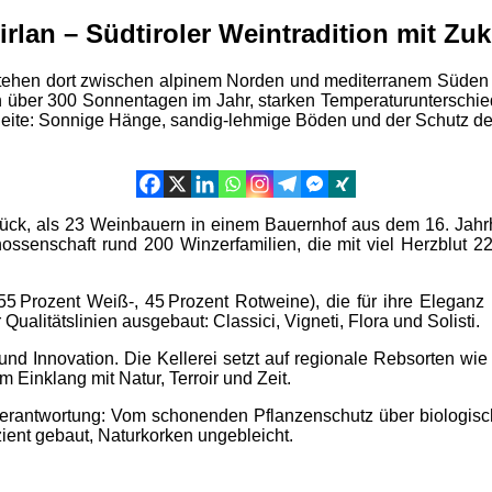
irlan – Südtiroler Weintradition mit Zu
tstehen dort zwischen alpinem Norden und mediterranem Süden
über 300 Sonnentagen im Jahr, starken Temperaturunterschied
Seite: Sonnige Hänge, sandig-lehmige Böden und der Schutz de
zurück, als 23 Weinbauern in einem Bauernhof aus dem 16. Jahr
ossenschaft rund 200 Winzerfamilien, die mit viel Herzblut 22
55 Prozent Weiß-, 45 Prozent Rotweine), die für ihre Eleganz
ualitätslinien ausgebaut: Classici, Vigneti, Flora und Solisti.
 und Innovation. Die Kellerei setzt auf regionale Rebsorten w
 Einklang mit Natur, Terroir und Zeit.
bte Verantwortung: Vom schonenden Pflanzenschutz über biolog
zient gebaut, Naturkorken ungebleicht.