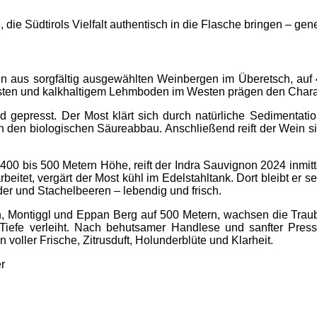
die Südtirols Vielfalt authentisch in die Flasche bringen – gen
en aus sorgfältig ausgewählten Weinbergen im Überetsch, auf 
en und kalkhaltigem Lehmboden im Westen prägen den Charak
gepresst. Der Most klärt sich durch natürliche Sedimentation
auch den biologischen Säureabbau. Anschließend reift der Wein
d 400 bis 500 Metern Höhe, reift der Indra Sauvignon 2024 inm
itet, vergärt der Most kühl im Edelstahltank. Dort bleibt er 
er und Stachelbeeren – lebendig und frisch.
n, Montiggl und Eppan Berg auf 500 Metern, wachsen die Trau
d Tiefe verleiht. Nach behutsamer Handlese und sanfter Press
 voller Frische, Zitrusduft, Holunderblüte und Klarheit.