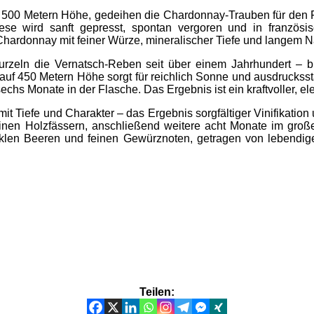
s 500 Metern Höhe, gedeihen die Chardonnay-Trauben für den F
lese wird sanft gepresst, spontan vergoren und in französi
 Chardonnay mit feiner Würze, mineralischer Tiefe und langem N
wurzeln die Vernatsch-Reben seit über einem Jahrhundert – bis
uf 450 Metern Höhe sorgt für reichlich Sonne und ausdrucksst
sechs Monate in der Flasche. Das Ergebnis ist ein kraftvoller, el
it Tiefe und Charakter – das Ergebnis sorgfältiger Vinifikation
einen Holzfässern, anschließend weitere acht Monate im großen
klen Beeren und feinen Gewürznoten, getragen von lebendiger
Teilen: