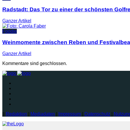
Radstadt: Das Tor zu einer der schönsten Golfr
Ganzer
Artikel
Foodie
Weinmomente zwischen Reben und Festivalbea
Ganzer
Artikel
Kommentare sind geschlossen.
||
Redaktion
|
Mediadaten
|
Impressum
|
Datenschutz
|
Nutzun