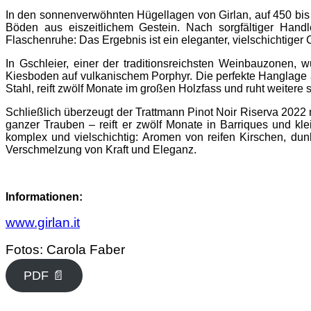
In den sonnenverwöhnten Hügellagen von Girlan, auf 450 bi
Böden aus eiszeitlichem Gestein. Nach sorgfältiger Hand
Flaschenruhe: Das Ergebnis ist ein eleganter, vielschichtiger
In Gschleier, einer der traditionsreichsten Weinbauzonen, 
Kiesboden auf vulkanischem Porphyr. Die perfekte Hanglage a
Stahl, reift zwölf Monate im großen Holzfass und ruht weitere 
Schließlich überzeugt der Trattmann Pinot Noir Riserva 2022 m
ganzer Trauben – reift er zwölf Monate in Barriques und kl
komplex und vielschichtig: Aromen von reifen Kirschen, dun
Verschmelzung von Kraft und Eleganz.
Informationen:
www.girlan.it
Fotos: Carola Faber
PDF 📄