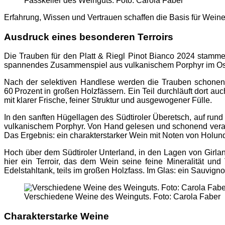
Fasskeller des Weinguts. Foto: Carola Faber
Erfahrung, Wissen und Vertrauen schaffen die Basis für Weine, 
Ausdruck eines besonderen Terroirs
Die Trauben für den Platt & Riegl Pinot Bianco 2024 stamm
spannendes Zusammenspiel aus vulkanischem Porphyr im Ost
Nach der selektiven Handlese werden die Trauben schonend 
60 Prozent in großen Holzfässern. Ein Teil durchläuft dort 
mit klarer Frische, feiner Struktur und ausgewogener Fülle.
In den sanften Hügellagen des Südtiroler Überetsch, auf run
vulkanischem Porphyr. Von Hand gelesen und schonend verarbe
Das Ergebnis: ein charakterstarker Wein mit Noten von Holund
Hoch über dem Südtiroler Unterland, in den Lagen von Girla
hier ein Terroir, das dem Wein seine feine Mineralität un
Edelstahltank, teils im großen Holzfass. Im Glas: ein Sauvignon
Verschiedene Weine des Weinguts. Foto: Carola Faber
Charakterstarke Weine