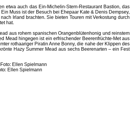
en etwa auch das Ein-Michelin-Stern-Restaurant Bastion, das
é. Ein Muss ist der Besuch bei Ehepaar Kate & Denis Dempsey,
nach Irland brachten. Sie bieten Touren mit Verkostung durch
et hat.
ry Mead aus rohem spanischen Orangenblütenhonig und reinstem
d Mead hingegen ist ein erfrischender Beerenfrüchte-Met aus
r rothaariger Piratin Anne Bonny, die nahe der Klippen des
sgekrönte Hazy Summer Mead aus sechs Beerenarten – ein Fest
oto: Ellen Spielmann