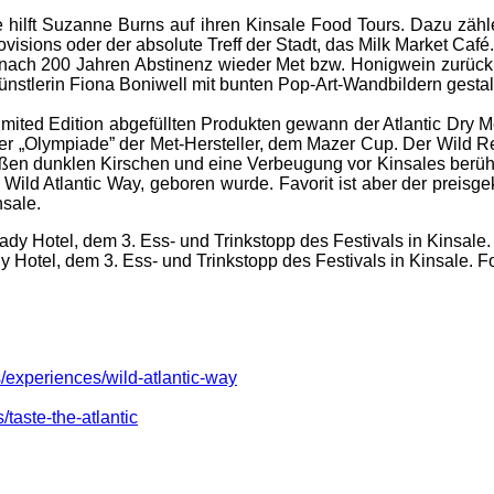
e hilft Suzanne Burns auf ihren Kinsale Food Tours. Dazu zähl
isions oder der absolute Treff der Stadt, das Milk Market Caf
o nach 200 Jahren Abstinenz wieder Met bzw. Honigwein zurück 
nstlerin Fiona Boniwell mit bunten Pop-Art-Wandbildern gestalt
s Limited Edition abgefüllten Produkten gewann der Atlantic D
er „Olympiade” der Met-Hersteller, dem Mazer Cup. Der Wild Re
n dunklen Kirschen und eine Verbeugung vor Kinsales berühmte
 Wild Atlantic Way, geboren wurde. Favorit ist aber der prei
nsale.
y Hotel, dem 3. Ess- und Trinkstopp des Festivals in Kinsale. F
/experiences/wild-atlantic-way
taste-the-atlantic