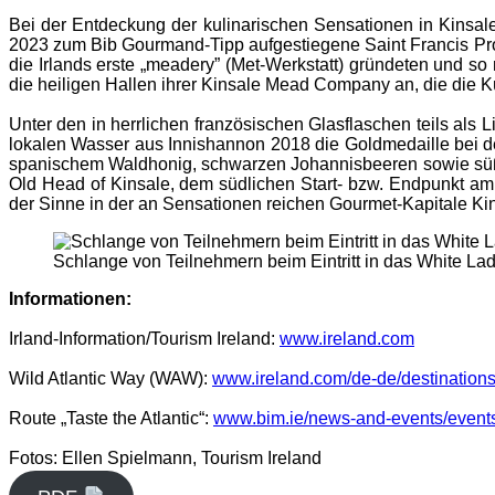
Bei der Entdeckung der kulinarischen Sensationen in Kinsal
2023 zum Bib Gourmand-Tipp aufgestiegene Saint Francis Prov
die Irlands erste „meadery” (Met-Werkstatt) gründeten und s
die heiligen Hallen ihrer Kinsale Mead Company an, die die Kü
Unter den in herrlichen französischen Glasflaschen teils al
lokalen Wasser aus Innishannon 2018 die Goldmedaille bei d
spanischem Waldhonig, schwarzen Johannisbeeren sowie süße
Old Head of Kinsale, dem südlichen Start- bzw. Endpunkt am
der Sinne in der an Sensationen reichen Gourmet-Kapitale Ki
Schlange von Teilnehmern beim Eintritt in das White Lad
Informationen:
Irland-Information/Tourism Ireland:
www.ireland.com
Wild Atlantic Way (WAW):
www.ireland.com/de-de/destinations
Route „Taste the Atlantic“:
www.bim.ie/news-and-events/events/
Fotos: Ellen Spielmann, Tourism Ireland