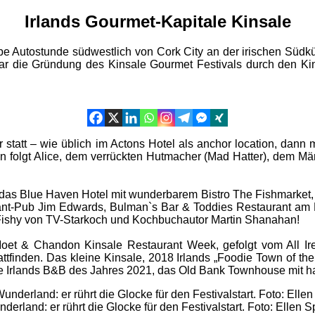
Irlands Gourmet-Kapitale Kinsale
halbe Autostunde südwestlich von Cork City an der irischen Süd
r die Gründung des Kinsale Gourmet Festivals durch den Kin
r statt – wie üblich im Actons Hotel als anchor location, dan
n folgt Alice, dem verrückten Hutmacher (Mad Hatter), dem M
, das Blue Haven Hotel mit wunderbarem Bistro The Fishmarket
taurant-Pub Jim Edwards, Bulman`s Bar & Toddies Restaurant a
 Fishy von TV-Starkoch und Kochbuchautor Martin Shanahan!
Moet & Chandon Kinsale Restaurant Week, gefolgt vom All I
attfinden. Das kleine Kinsale, 2018 Irlands „Foodie Town of th
 wie Irlands B&B des Jahres 2021, das Old Bank Townhouse mit
rland: er rührt die Glocke für den Festivalstart. Foto: Ellen 