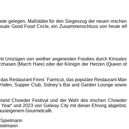
küste gelegen, Maßstäbe für den Siegeszug der neuen irischen
sale Good Food Circle, ein Zusammenschluss von heute elf
n mit Umzügen von weither angereisten Foodies durch Kinsales
ärzhasen (March Hare) oder der Königin der Herzen (Queen of
, das Restaurant Finns` Farmcut, das populäre Restaurant Man
m Hafen, Supper Club, Sidney`s Bar and Garden Lounge sowie
reland Chowder Festival und der Wahl des irischen Chowder
e Year“ und 2023 von Galway City mit dieser Ehrung abgelöst,
 hauseigenem Gourmetcafé.
Spielmann