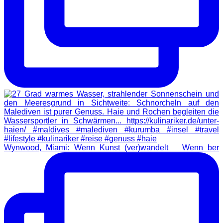
Wynwood, Miami: Wenn Kunst (ver)wandelt Wenn ber