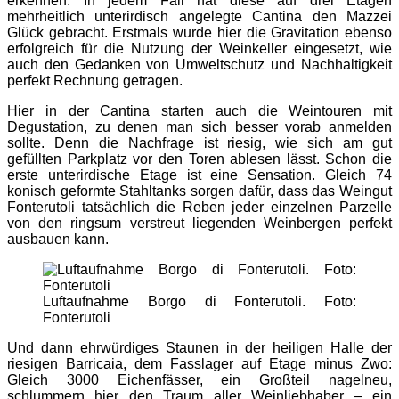
erkennen. In jedem Fall hat diese auf drei Etagen
mehrheitlich unterirdisch angelegte Cantina den Mazzei
Glück gebracht. Erstmals wurde hier die Gravitation ebenso
erfolgreich für die Nutzung der Weinkeller eingesetzt, wie
auch den Gedanken von Umweltschutz und Nachhaltigkeit
perfekt Rechnung getragen.
Hier in der Cantina starten auch die Weintouren mit
Degustation, zu denen man sich besser vorab anmelden
sollte. Denn die Nachfrage ist riesig, wie sich am gut
gefüllten Parkplatz vor den Toren ablesen lässt. Schon die
erste unterirdische Etage ist eine Sensation. Gleich 74
konisch geformte Stahltanks sorgen dafür, dass das Weingut
Fonterutoli tatsächlich die Reben jeder einzelnen Parzelle
von den ringsum verstreut liegenden Weinbergen perfekt
ausbauen kann.
Luftaufnahme Borgo di Fonterutoli. Foto:
Fonterutoli
Und dann ehrwürdiges Staunen in der heiligen Halle der
riesigen Barricaia, dem Fasslager auf Etage minus Zwo:
Gleich 3000 Eichenfässer, ein Großteil nagelneu,
schlummern hier den Traum aller Weinliebhaber – ein