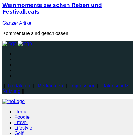
Weinmomente zwischen Reben und
Festivalbeats
Ganzer
Artikel
Kommentare sind geschlossen.
||
Redaktion
|
Mediadaten
|
Impressum
|
Datenschutz
|
Nutzung
||
Home
Foodie
Travel
Lifestyle
Golf