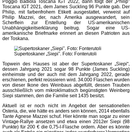
Poggio Badiola Toscana IGT 2022, dann folgt der „Philip”
Toscana IGT 2021, dem James Suckling 96 Punkte gab. Der
Philip, mit farbenfrohem Etikett ausgestattet, verweist auf
Philip Mazzei, der, nach Amerika ausgewandert, sein
Scherflein zur Erstellung der US-amerikanischen
Unabhängigkeitserklärung beitrug. Sogar eine US-
amerikanische Briefmarke erinnert an diesen Patrioten aus
der Toskana.
Supertoskaner „Siepi". Foto: Fonterutoli
Topwein des Hauses ist aber der Supertoskaner „Siepi“,
dessen Jahrgang 2021 sogar 98 Punkte (James Suckling)
einheimste und der auch mit dem Jahrgang 2022, gerade
erschienen, perfekt reüssieren wird. 34.000 Flaschen wurden
von dieser Ikone des Weinbaus abgefüllt, dessen Trauben
ausschließlich vom mikroklimatisch begünstigten Weinberg
Siepi stammen, den die Familie seit 1435 besitzt.
Aktuell ist er noch nicht im Angebot der sensationellen
Osteria, die, wie hätte es anders sein können, 2014 ebenfalls
Tante Agnese Mazzei schuf. Hier könnte man sogar zu einer
Vintage-Rallye ansetzen und etwa einen 2012er Siepi (98
Punkte) für 200 € die 0,75-l-Flasche ordern. Aber es könnte