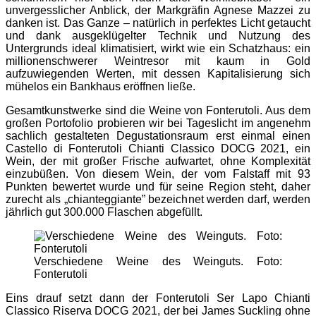
unvergesslicher Anblick, der Markgräfin Agnese Mazzei zu
danken ist. Das Ganze – natürlich in perfektes Licht getaucht
und dank ausgeklügelter Technik und Nutzung des
Untergrunds ideal klimatisiert, wirkt wie ein Schatzhaus: ein
millionenschwerer Weintresor mit kaum in Gold
aufzuwiegenden Werten, mit dessen Kapitalisierung sich
mühelos ein Bankhaus eröffnen ließe.
Gesamtkunstwerke sind die Weine von Fonterutoli. Aus dem
großen Portofolio probieren wir bei Tageslicht im angenehm
sachlich gestalteten Degustationsraum erst einmal einen
Castello di Fonterutoli Chianti Classico DOCG 2021, ein
Wein, der mit großer Frische aufwartet, ohne Komplexität
einzubüßen. Von diesem Wein, der vom Falstaff mit 93
Punkten bewertet wurde und für seine Region steht, daher
zurecht als „chianteggiante” bezeichnet werden darf, werden
jährlich gut 300.000 Flaschen abgefüllt.
Verschiedene Weine des Weinguts. Foto:
Fonterutoli
Eins drauf setzt dann der Fonterutoli Ser Lapo Chianti
Classico Riserva DOCG 2021, der bei James Suckling ohne