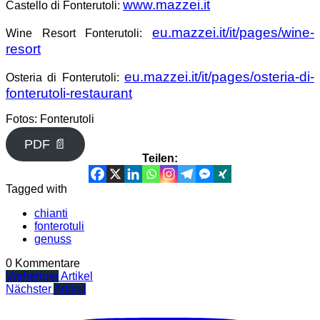
www.mazzei.it
Castello di Fonterutoli:
eu.mazzei.it/it/pages/wine-
Wine Resort Fonterutoli:
resort
eu.mazzei.it/it/pages/osteria-di-
Osteria di Fonterutoli:
fonterutoli-restaurant
Fotos: Fonterutoli
PDF 📄
Teilen:
Tagged with
chianti
fonterotuli
genuss
0 Kommentare
Vorheriger
Artikel
Nächster
Artikel