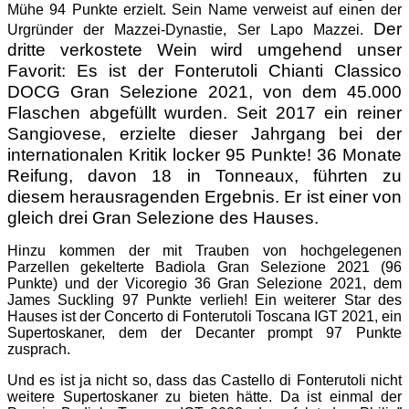
Mühe 94 Punkte erzielt. Sein Name verweist auf einen der
Der
Urgründer der Mazzei-Dynastie, Ser Lapo Mazzei.
dritte verkostete Wein wird umgehend unser
Favorit: Es ist der Fonterutoli Chianti Classico
DOCG Gran Selezione 2021, von dem 45.000
Flaschen abgefüllt wurden. Seit 2017 ein reiner
Sangiovese, erzielte dieser Jahrgang bei der
internationalen Kritik locker 95 Punkte! 36 Monate
Reifung, davon 18 in Tonneaux, führten zu
diesem herausragenden Ergebnis. Er ist einer von
gleich drei Gran Selezione des Hauses.
Hinzu kommen der mit Trauben von hochgelegenen
Parzellen gekelterte Badiola Gran Selezione 2021 (96
Punkte) und der Vicoregio 36 Gran Selezione 2021, dem
James Suckling 97 Punkte verlieh! Ein weiterer Star des
Hauses ist der Concerto di Fonterutoli Toscana IGT 2021, ein
Supertoskaner, dem der Decanter prompt 97 Punkte
zusprach.
Und es ist ja nicht so, dass das Castello di Fonterutoli nicht
weitere Supertoskaner zu bieten hätte. Da ist einmal der