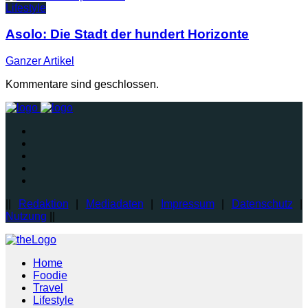
Lifestyle
Asolo: Die Stadt der hundert Horizonte
Ganzer
Artikel
Kommentare sind geschlossen.
||
Redaktion
|
Mediadaten
|
Impressum
|
Datenschutz
|
Nutzung
||
Home
Foodie
Travel
Lifestyle