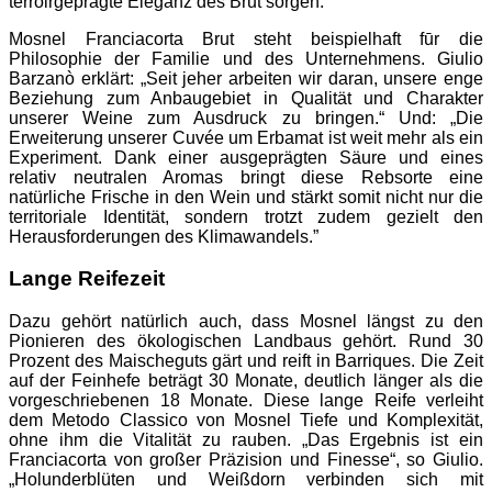
terroirgeprägte Eleganz des Brut sorgen.
Mosnel Franciacorta Brut steht beispielhaft fūr die
Philosophie der Familie und des Unternehmens. Giulio
Barzanò erklärt: „Seit jeher arbeiten wir daran, unsere enge
Beziehung zum Anbaugebiet in Qualität und Charakter
unserer Weine zum Ausdruck zu bringen.“ Und: „Die
Erweiterung unserer Cuvée um Erbamat ist weit mehr als ein
Experiment. Dank einer ausgeprägten Säure und eines
relativ neutralen Aromas bringt diese Rebsorte eine
natürliche Frische in den Wein und stärkt somit nicht nur die
territoriale Identität, sondern trotzt zudem gezielt den
Herausforderungen des Klimawandels.”
Lange Reifezeit
Dazu gehört natürlich auch, dass Mosnel längst zu den
Pionieren des ökologischen Landbaus gehört. Rund 30
Prozent des Maischeguts gärt und reift in Barriques. Die Zeit
auf der Feinhefe beträgt 30 Monate, deutlich länger als die
vorgeschriebenen 18 Monate. Diese lange Reife verleiht
dem Metodo Classico von Mosnel Tiefe und Komplexität,
ohne ihm die Vitalität zu rauben. „Das Ergebnis ist ein
Franciacorta von großer Präzision und Finesse“, so Giulio.
„Holunderblüten und Weißdorn verbinden sich mit