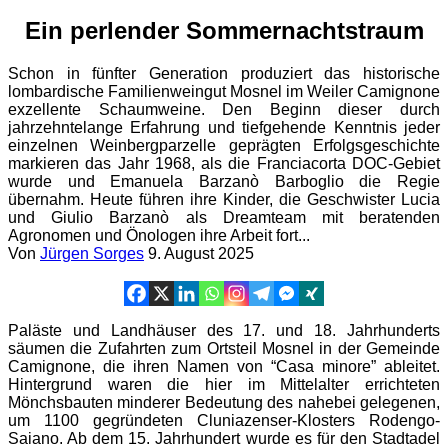
Ein perlender Sommernachtstraum
Schon in fünfter Generation produziert das historische
lombardische Familienweingut Mosnel im Weiler Camignone
exzellente Schaumweine. Den Beginn dieser durch
jahrzehntelange Erfahrung und tiefgehende Kenntnis jeder
einzelnen Weinbergparzelle geprägten Erfolgsgeschichte
markieren das Jahr 1968, als die Franciacorta DOC-Gebiet
wurde und Emanuela Barzanò Barboglio die Regie
übernahm. Heute führen ihre Kinder, die Geschwister Lucia
und Giulio Barzanò als Dreamteam mit beratenden
Agronomen und Önologen ihre Arbeit fort...
Von
Jürgen Sorges
9. August 2025
Paläste und Landhäuser des 17. und 18. Jahrhunderts
säumen die Zufahrten zum Ortsteil Mosnel in der Gemeinde
Camignone, die ihren Namen von “Casa minore” ableitet.
Hintergrund waren die hier im Mittelalter errichteten
Mönchsbauten minderer Bedeutung des nahebei gelegenen,
um 1100 gegründeten Cluniazenser-Klosters Rodengo-
Saiano. Ab dem 15. Jahrhundert wurde es für den Stadtadel