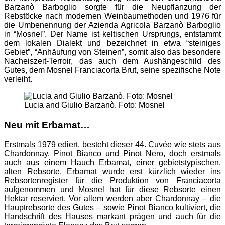
Barzanò Barboglio sorgte für die Neupflanzung der
Rebstöcke nach modernen Weinbaumethoden und 1976 für
die Umbenennung der Azienda Agricola Barzanò Barboglio
in “Mosnel”. Der Name ist keltischen Ursprungs, entstammt
dem lokalen Dialekt und bezeichnet in etwa “steiniges
Gebiet”, “Anhäufung von Steinen”, somit also das besondere
Nacheiszeit-Terroir, das auch dem Aushängeschild des
Gutes, dem Mosnel Franciacorta Brut, seine spezifische Note
verleiht.
Lucia and Giulio Barzanò. Foto: Mosnel
Neu mit Erbamat…
Erstmals 1979 ediert, besteht dieser 44. Cuvée wie stets aus
Chardonnay, Pinot Bianco und Pinot Nero, doch erstmals
auch aus einem Hauch Erbamat, einer gebietstypischen,
alten Rebsorte. Erbamat wurde erst kürzlich wieder ins
Rebsortenregister für die Produktion von Franciacorta
aufgenommen und Mosnel hat für diese Rebsorte einen
Hektar reserviert. Vor allem werden aber Chardonnay – die
Hauptrebsorte des Gutes – sowie Pinot Bianco kultiviert, die
Handschrift des Hauses markant prägen und auch für die