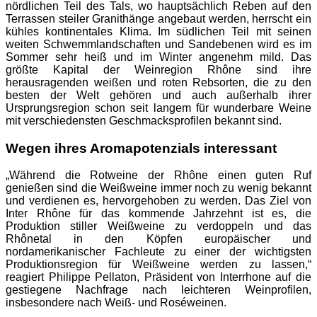
nördlichen Teil des Tals, wo hauptsächlich Reben auf den
Terrassen steiler Granithänge angebaut werden, herrscht ein
kühles kontinentales Klima. Im südlichen Teil mit seinen
weiten Schwemmlandschaften und Sandebenen wird es im
Sommer sehr heiß und im Winter angenehm mild. Das
größte Kapital der Weinregion Rhône sind ihre
herausragenden weißen und roten Rebsorten, die zu den
besten der Welt gehören und auch außerhalb ihrer
Ursprungsregion schon seit langem für wunderbare Weine
mit verschiedensten Geschmacksprofilen bekannt sind.
Wegen ihres Aromapotenzials interessant
„Während die Rotweine der Rhône einen guten Ruf
genießen sind die Weißweine immer noch zu wenig bekannt
und verdienen es, hervorgehoben zu werden. Das Ziel von
Inter Rhône für das kommende Jahrzehnt ist es, die
Produktion stiller Weißweine zu verdoppeln und das
Rhônetal in den Köpfen europäischer und
nordamerikanischer Fachleute zu einer der wichtigsten
Produktionsregion für Weißweine werden zu lassen,“
reagiert Philippe Pellaton, Präsident von Interrhone auf die
gestiegene Nachfrage nach leichteren Weinprofilen,
insbesondere nach Weiß- und Roséweinen.