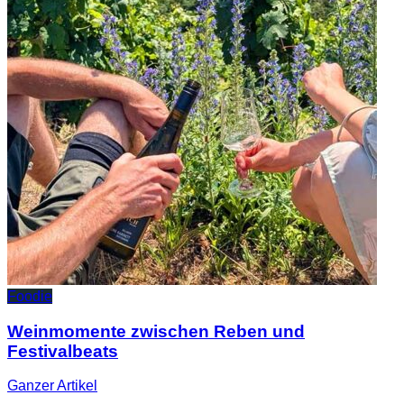
Foodie
Weinmomente zwischen Reben und
Festivalbeats
Ganzer
Artikel