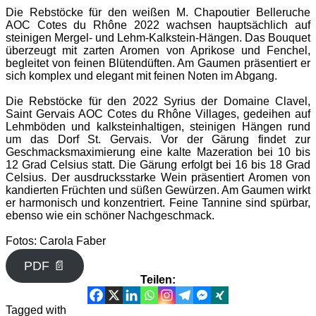
Die Rebstöcke für den weißen M. Chapoutier Belleruche
AOC Cotes du Rhône 2022 wachsen hauptsächlich auf
steinigen Mergel- und Lehm-Kalkstein-Hängen. Das Bouquet
überzeugt mit zarten Aromen von Aprikose und Fenchel,
begleitet von feinen Blütendüften. Am Gaumen präsentiert er
sich komplex und elegant mit feinen Noten im Abgang.
Die Rebstöcke für den 2022 Syrius der Domaine Clavel,
Saint Gervais AOC Cotes du Rhône Villages, gedeihen auf
Lehmböden und kalksteinhaltigen, steinigen Hängen rund
um das Dorf St. Gervais. Vor der Gärung findet zur
Geschmacksmaximierung eine kalte Mazeration bei 10 bis
12 Grad Celsius statt. Die Gärung erfolgt bei 16 bis 18 Grad
Celsius. Der ausdrucksstarke Wein präsentiert Aromen von
kandierten Früchten und süßen Gewürzen. Am Gaumen wirkt
er harmonisch und konzentriert. Feine Tannine sind spürbar,
ebenso wie ein schöner Nachgeschmack.
Fotos: Carola Faber
PDF 📄
Teilen:
Tagged with