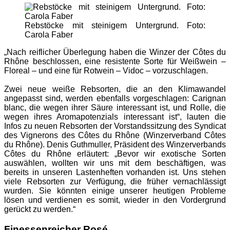
Rebstöcke mit steinigem Untergrund. Foto:
Carola Faber
„Nach reiflicher Überlegung haben die Winzer der Côtes du
Rhône beschlossen, eine resistente Sorte für Weißwein –
Floreal – und eine für Rotwein – Vidoc – vorzuschlagen.
Zwei neue weiße Rebsorten, die an den Klimawandel
angepasst sind, werden ebenfalls vorgeschlagen: Carignan
blanc, die wegen ihrer Säure interessant ist, und Rolle, die
wegen ihres Aromapotenzials interessant ist“, lauten die
Infos zu neuen Rebsorten der Vorstandssitzung des Syndicat
des Vignerons des Côtes du Rhône (Winzerverband Côtes
du Rhône). Denis Guthmuller, Präsident des Winzerverbands
Côtes du Rhône erläutert: „Bevor wir exotische Sorten
auswählen, wollten wir uns mit dem beschäftigen, was
bereits in unseren Lastenheften vorhanden ist. Uns stehen
viele Rebsorten zur Verfügung, die früher vernachlässigt
wurden. Sie könnten einige unserer heutigen Probleme
lösen und verdienen es somit, wieder in den Vordergrund
gerückt zu werden.“
Finessenreicher Rosé