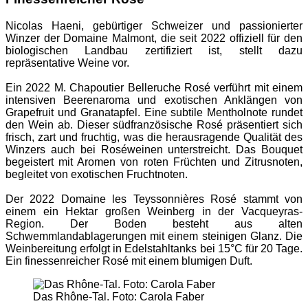
Nicolas Haeni, gebürtiger Schweizer und passionierter
Winzer der Domaine Malmont, die seit 2022 offiziell für den
biologischen Landbau zertifiziert ist, stellt dazu
repräsentative Weine vor.
Ein 2022 M. Chapoutier Belleruche Rosé verführt mit einem
intensiven Beerenaroma und exotischen Anklängen von
Grapefruit und Granatapfel. Eine subtile Mentholnote rundet
den Wein ab. Dieser südfranzösische Rosé präsentiert sich
frisch, zart und fruchtig, was die herausragende Qualität des
Winzers auch bei Roséweinen unterstreicht. Das Bouquet
begeistert mit Aromen von roten Früchten und Zitrusnoten,
begleitet von exotischen Fruchtnoten.
Der 2022 Domaine les Teyssonnières Rosé stammt von
einem ein Hektar großen Weinberg in der Vacqueyras-
Region. Der Boden besteht aus alten
Schwemmlandablagerungen mit einem steinigen Glanz. Die
Weinbereitung erfolgt in Edelstahltanks bei 15°C für 20 Tage.
Ein finessenreicher Rosé mit einem blumigen Duft.
Das Rhône-Tal. Foto: Carola Faber