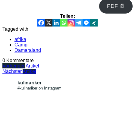
PDF 📄
Teilen:
Tagged with
afrika
Camp
Damaraland
0 Kommentare
Vorheriger
Artikel
Nächster
Artikel
kulinariker
#kulinariker on Instagram