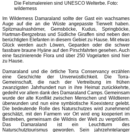
Die Felsmalereien sind UNESCO Welterbe. Foto:
wilderness
Im Wilderness Damaraland sollte der Gast ein wachsames
Auge auf die an die Wüste angepasste Tierwelt haben.
Spitzmaulnashörner, Gemsböcke, Kudus, Springböcke,
Hartman-Bergzebras und Südliche Giraffen sind neben den
berüchtigten Elefanten in diesem Gebiet zu Hause. Mit etwas
Glück werden auch Löwen, Geparden oder die schwer
fassbare braune Hyäne auf den Pirschfahrten gesehen. Auch
eine faszinierende Flora und über 250 Vogelarten sind hier
zu Hause.
Damaraland und die örtliche Torra Conservancy erzählen
eine Geschichte der Unverwüstlichkeit. Die Torra-
Gemeinschaft, die nach der Vertreibung im frühen
zwanzigsten Jahrhundert nun in ihre Heimat zurückkehrte,
gedeiht vor allem dank des Damaraland Camps. Gemeinsam
wurde der alte Konflikt zwischen Menschen und Wildtieren
überwunden und nun eine symbiotische Koexistenz gelebt.
Die bedeutende Rolle des Naturschutzes wird zunehmend
geschätzt, mit den Farmern vor Ort wird eng kooperiert im
Bestreben, gemeinsam die Wildnis der Welt zu vergrößern.
Das Damaraland ist ein Leuchtturm des
Naturschutztourismus geworden. Sein jahrzehntelanger