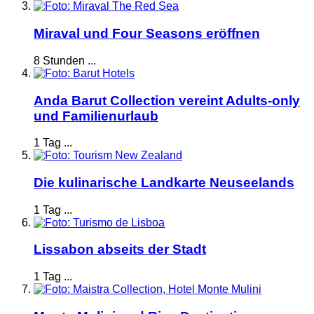
Miraval und Four Seasons eröffnen
8 Stunden ...
Anda Barut Collection vereint Adults-only
und Familienurlaub
1 Tag ...
Die kulinarische Landkarte Neuseelands
1 Tag ...
Lissabon abseits der Stadt
1 Tag ...