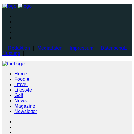
||
Redaktion
|
Mediadaten
|
Impressum
|
Datenschutz
|
Nutzung
||
Home
Foodie
Travel
Lifestyle
Golf
News
Magazine
Newsletter