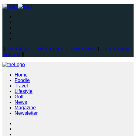
||
Redaktion
|
Mediadaten
|
Impressum
|
Datenschutz
|
Nutzung
||
Home
Foodie
Travel
Lifestyle
Golf
News
Magazine
Newsletter