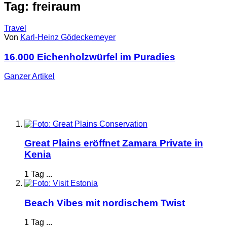
Tag: freiraum
Travel
Von
Karl-Heinz Gödeckemeyer
16.000 Eichenholzwürfel im Puradies
Ganzer
Artikel
Great Plains eröffnet Zamara Private in
Kenia
1 Tag ...
Beach Vibes mit nordischem Twist
1 Tag ...