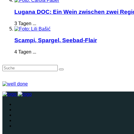
Lugana DOC: Ein Wein zwischen zwei Reg
3 Tagen ...
Scampi, Spargel, Seebad-Flair
4 Tagen ...