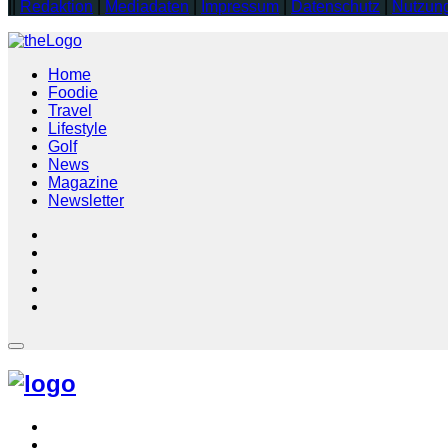
||
Redaktion
|
Mediadaten
|
Impressum
|
Datenschutz
|
Nutzun
Home
Foodie
Travel
Lifestyle
Golf
News
Magazine
Newsletter