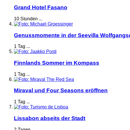
Grand Hotel Fasano
10 Stunden ...
Genussmomente in der Seevilla Wolfgangs
1 Tag ...
Finnlands Sommer im Kompass
1 Tag ...
Miraval und Four Seasons eröffnen
1 Tag ...
Lissabon abseits der Stadt
2 Tagen ...