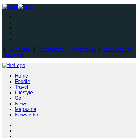
||
Redaktion
|
Mediadaten
|
Impressum
|
Datenschutz
|
Nutzung
||
Home
Foodie
Travel
Lifestyle
Golf
News
Magazine
Newsletter