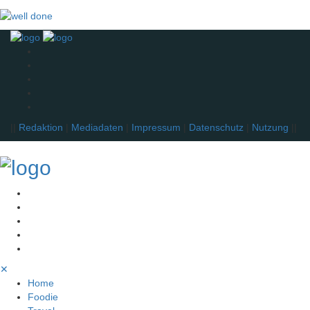
||
Redaktion
|
Mediadaten
|
Impressum
|
Datenschutz
|
Nutzung
||
✕
Home
Foodie