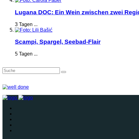
Lugana DOC: Ein Wein zwischen zwei Reg
3 Tagen ...
Scampi, Spargel, Seebad-Flair
5 Tagen ...