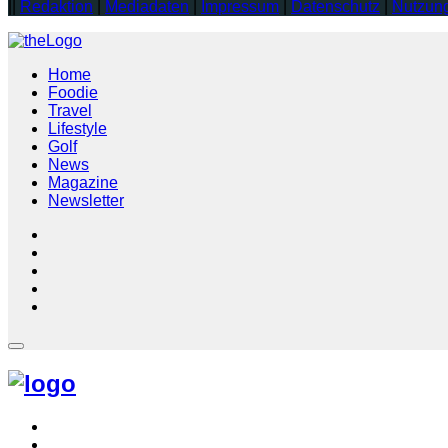
||
Redaktion
|
Mediadaten
|
Impressum
|
Datenschutz
|
Nutzun
Home
Foodie
Travel
Lifestyle
Golf
News
Magazine
Newsletter