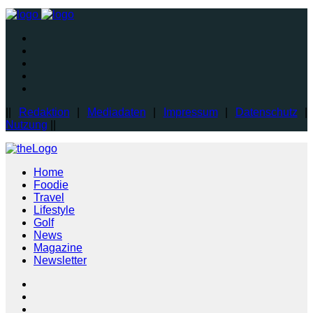
||
Redaktion
|
Mediadaten
|
Impressum
|
Datenschutz
|
Nutzung
||
Home
Foodie
Travel
Lifestyle
Golf
News
Magazine
Newsletter