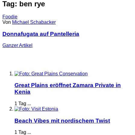
Tag: ben rye
Foodie
Von
Michael Schabacker
Donnafugata auf Pantelleria
Ganzer
Artikel
Great Plains eröffnet Zamara Private in
Kenia
1 Tag ...
Beach Vibes mit nordischem Twist
1 Tag ...