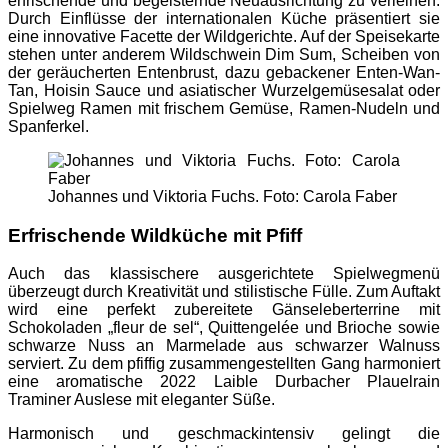
erfrischende und begeisternde Neuausrichtung zu verleihen.
Durch Einflüsse der internationalen Küche präsentiert sie
eine innovative Facette der Wildgerichte. Auf der Speisekarte
stehen unter anderem Wildschwein Dim Sum, Scheiben von
der geräucherten Entenbrust, dazu gebackener Enten-Wan-
Tan, Hoisin Sauce und asiatischer Wurzelgemüsesalat oder
Spielweg Ramen mit frischem Gemüse, Ramen-Nudeln und
Spanferkel.
Johannes und Viktoria Fuchs. Foto: Carola Faber
Erfrischende Wildküche mit Pfiff
Auch das klassischere ausgerichtete Spielwegmenü
überzeugt durch Kreativität und stilistische Fülle. Zum Auftakt
wird eine perfekt zubereitete Gänseleberterrine mit
Schokoladen „fleur de sel“, Quittengelée und Brioche sowie
schwarze Nuss an Marmelade aus schwarzer Walnuss
serviert. Zu dem pfiffig zusammengestellten Gang harmoniert
eine aromatische 2022 Laible Durbacher Plauelrain
Traminer Auslese mit eleganter Süße.
Harmonisch und geschmackintensiv gelingt die