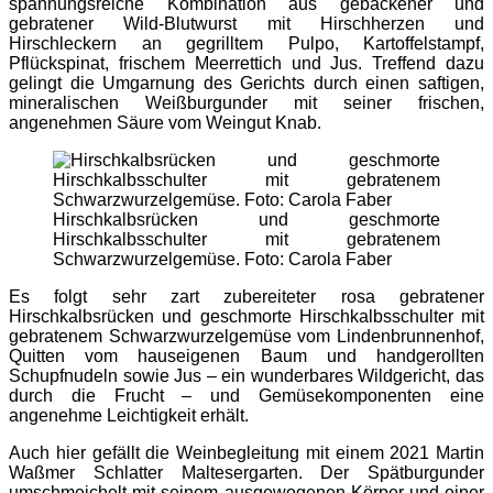
spannungsreiche Kombination aus gebackener und
gebratener Wild-Blutwurst mit Hirschherzen und
Hirschleckern an gegrilltem Pulpo, Kartoffelstampf,
Pflückspinat, frischem Meerrettich und Jus. Treffend dazu
gelingt die Umgarnung des Gerichts durch einen saftigen,
mineralischen Weißburgunder mit seiner frischen,
angenehmen Säure vom Weingut Knab.
Hirschkalbsrücken und geschmorte
Hirschkalbsschulter mit gebratenem
Schwarzwurzelgemüse. Foto: Carola Faber
Es folgt sehr zart zubereiteter rosa gebratener
Hirschkalbsrücken und geschmorte Hirschkalbsschulter mit
gebratenem Schwarzwurzelgemüse vom Lindenbrunnenhof,
Quitten vom hauseigenen Baum und handgerollten
Schupfnudeln sowie Jus – ein wunderbares Wildgericht, das
durch die Frucht – und Gemüsekomponenten eine
angenehme Leichtigkeit erhält.
Auch hier gefällt die Weinbegleitung mit einem 2021 Martin
Waßmer Schlatter Maltesergarten. Der Spätburgunder
umschmeichelt mit seinem ausgewogenen Körper und einer