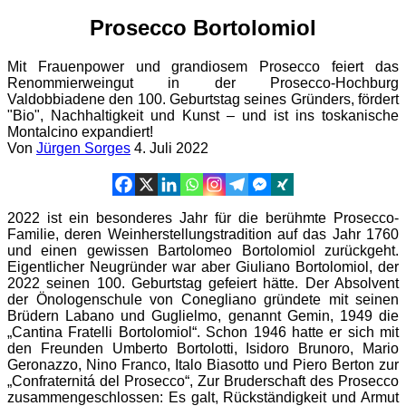
Prosecco Bortolomiol
Mit Frauenpower und grandiosem Prosecco feiert das
Renommierweingut in der Prosecco-Hochburg
Valdobbiadene den 100. Geburtstag seines Gründers, fördert
"Bio", Nachhaltigkeit und Kunst – und ist ins toskanische
Montalcino expandiert!
Von
Jürgen Sorges
4. Juli 2022
2022 ist ein besonderes Jahr für die berühmte Prosecco-
Familie, deren Weinherstellungstradition auf das Jahr 1760
und einen gewissen Bartolomeo Bortolomiol zurückgeht.
Eigentlicher Neugründer war aber Giuliano Bortolomiol, der
2022 seinen 100. Geburtstag gefeiert hätte. Der Absolvent
der Önologenschule von Conegliano gründete mit seinen
Brüdern Labano und Guglielmo, genannt Gemin, 1949 die
„Cantina Fratelli Bortolomiol“. Schon 1946 hatte er sich mit
den Freunden Umberto Bortolotti, Isidoro Brunoro, Mario
Geronazzo, Nino Franco, Italo Biasotto und Piero Berton zur
„Confraternitá del Prosecco“, Zur Bruderschaft des Prosecco
zusammengeschlossen: Es galt, Rückständigkeit und Armut