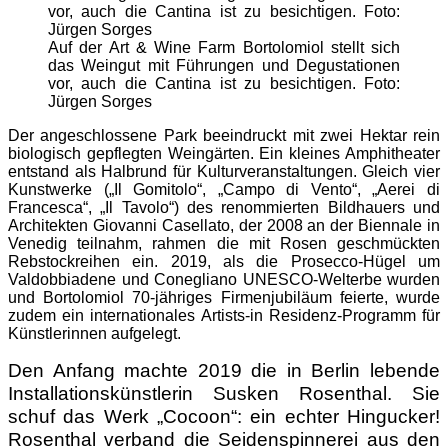
Auf der Art & Wine Farm Bortolomiol stellt sich
das Weingut mit Führungen und Degustationen
vor, auch die Cantina ist zu besichtigen. Foto:
Jürgen Sorges
Der angeschlossene Park beeindruckt mit zwei Hektar rein
biologisch gepflegten Weingärten. Ein kleines Amphitheater
entstand als Halbrund für Kulturveranstaltungen. Gleich vier
Kunstwerke („Il Gomitolo“, „Campo di Vento“, „Aerei di
Francesca“, „Il Tavolo“) des renommierten Bildhauers und
Architekten Giovanni Casellato, der 2008 an der Biennale in
Venedig teilnahm, rahmen die mit Rosen geschmückten
Rebstockreihen ein. 2019, als die Prosecco-Hügel um
Valdobbiadene und Conegliano UNESCO-Welterbe wurden
und Bortolomiol 70-jähriges Firmenjubiläum feierte, wurde
zudem ein internationales Artists-in Residenz-Programm für
Künstlerinnen aufgelegt.
Den Anfang machte 2019 die in Berlin lebende
Installationskünstlerin Susken Rosenthal. Sie
schuf das Werk „Cocoon“: ein echter Hingucker!
Rosenthal verband die Seidenspinnerei aus den