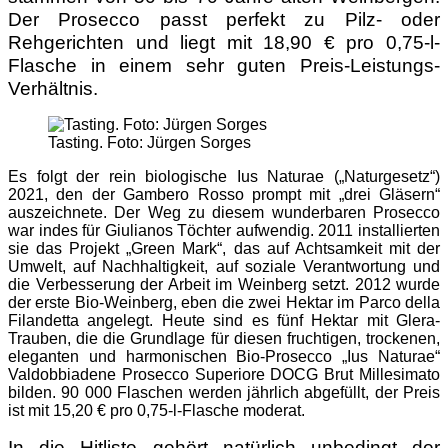
Der Prosecco passt perfekt zu Pilz- oder
Rehgerichten und liegt mit 18,90 € pro 0,75-l-
Flasche in einem sehr guten Preis-Leistungs-
Verhältnis.
Tasting. Foto: Jürgen Sorges
Es folgt der rein biologische Ius Naturae („Naturgesetz“)
2021, den der Gambero Rosso prompt mit „drei Gläsern“
auszeichnete. Der Weg zu diesem wunderbaren Prosecco
war indes für Giulianos Töchter aufwendig. 2011 installierten
sie das Projekt „Green Mark“, das auf Achtsamkeit mit der
Umwelt, auf Nachhaltigkeit, auf soziale Verantwortung und
die Verbesserung der Arbeit im Weinberg setzt. 2012 wurde
der erste Bio-Weinberg, eben die zwei Hektar im Parco della
Filandetta angelegt. Heute sind es fünf Hektar mit Glera-
Trauben, die die Grundlage für diesen fruchtigen, trockenen,
eleganten und harmonischen Bio-Prosecco „Ius Naturae“
Valdobbiadene Prosecco Superiore DOCG Brut Millesimato
bilden. 90 000 Flaschen werden jährlich abgefüllt, der Preis
ist mit 15,20 € pro 0,75-l-Flasche moderat.
In die Hitliste gehört natürlich unbedingt der