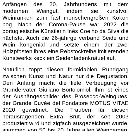
Anfängen des 20. Jahrhunderts mit dem
modernen Weingut, indem sie kunstvoll
Weinranken zum fast menschengroßen Kokon
bog. Nach der Corona-Pause war 2022 die
portugiesische Künstlerin Inês Coelho da Silva die
nächste. Auch die 26-jähirge verband Seide und
Wein kongenial und setzte einem der zwei
Holzpfosten ihres eine Rebstockreihe imitierenden
Kunstwerks keck ein Seidenfadenknäuel auf.
Natürlich toppt diesen formidablen Rundgang
zwischen Kunst und Natur nur die Degustation.
Den Anfang macht die tiefe Verbeugung vor
Gründervater Giuliano Bortolomiol. Ihm ist eines
der Aushängeschilder des Prosecco-Weingutes,
der Grande Cuvée del Fondatore MOTUS VITAE
2020 gewidmet. Die Trauben für diesen
herausragenden Extra Brut, der seit 2003
produziert wird und zigfach ausgezeichnet wurde,
stammen von 50 bis 70 Jahre alten Weinbergen.