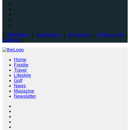
||
Redaktion
|
Mediadaten
|
Impressum
|
Datenschutz
|
Nutzung
||
Home
Foodie
Travel
Lifestyle
Golf
News
Magazine
Newsletter