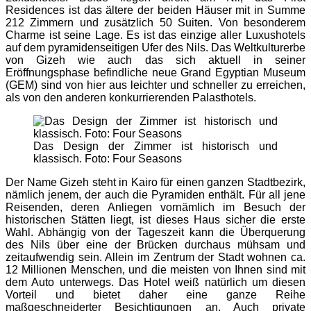
Residences ist das ältere der beiden Häuser mit in Summe
212 Zimmern und zusätzlich 50 Suiten. Von besonderem
Charme ist seine Lage. Es ist das einzige aller Luxushotels
auf dem pyramidenseitigen Ufer des Nils. Das Weltkulturerbe
von Gizeh wie auch das sich aktuell in seiner
Eröffnungsphase befindliche neue Grand Egyptian Museum
(GEM) sind von hier aus leichter und schneller zu erreichen,
als von den anderen konkurrierenden Palasthotels.
Das Design der Zimmer ist historisch und
klassisch. Foto: Four Seasons
Der Name Gizeh steht in Kairo für einen ganzen Stadtbezirk,
nämlich jenem, der auch die Pyramiden enthält. Für all jene
Reisenden, deren Anliegen vornämlich im Besuch der
historischen Stätten liegt, ist dieses Haus sicher die erste
Wahl. Abhängig von der Tageszeit kann die Überquerung
des Nils über eine der Brücken durchaus mühsam und
zeitaufwendig sein. Allein im Zentrum der Stadt wohnen ca.
12 Millionen Menschen, und die meisten von Ihnen sind mit
dem Auto unterwegs. Das Hotel weiß natürlich um diesen
Vorteil und bietet daher eine ganze Reihe
maßgeschneiderter Besichtigungen an. Auch private