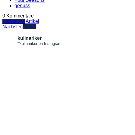
Four Seasons
genuss
0 Kommentare
Vorheriger
Artikel
Nächster
Artikel
kulinariker
#kulinariker on Instagram