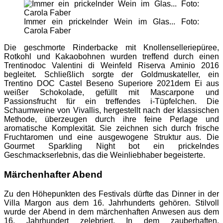
Immer ein prickelnder Wein im Glas... Foto:
Carola Faber
Die geschmorte Rinderbacke mit Knollenselleriepüree,
Rotkohl und Kakaobohnen wurden treffend durch einen
Trentinodoc Valentini di Weinfeld Riserva Aminio 2016
begleitet. Schließlich sorgte der Goldmuskateller, ein
Trentino DOC Castel Beseno Superiore 2021dem Ei aus
weißer Schokolade, gefüllt mit Mascarpone und
Passionsfrucht für ein treffendes i-Tüpfelchen. Die
Schaumweine von Vivallis, hergestellt nach der klassischen
Methode, überzeugen durch ihre feine Perlage und
aromatische Komplexität. Sie zeichnen sich durch frische
Fruchtaromen und eine ausgewogene Struktur aus. Die
Gourmet Sparkling Night bot ein prickelndes
Geschmackserlebnis, das die Weinliebhaber begeisterte.
Märchenhafter Abend
Zu den Höhepunkten des Festivals dürfte das Dinner in der
Villa Margon aus dem 16. Jahrhunderts gehören. Stilvoll
wurde der Abend in dem märchenhaften Anwesen aus dem
16. Jahrhundert zelebriert. In dem zauberhaften,