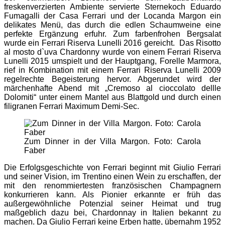
freskenverzierten Ambiente servierte Sternekoch Eduardo
Fumagalli der Casa Ferrari und der Locanda Margon ein
delikates Menü, das durch die edlen Schaumweine eine
perfekte Ergänzung erfuhr. Zum farbenfrohen Bergsalat
wurde ein Ferrari Riserva Lunelli 2016 gereicht. Das Risotto
al mosto d`uva Chardonny wurde von einem Ferrari Riserva
Lunelli 2015 umspielt und der Hauptgang, Forelle Marmora,
rief in Kombination mit einem Ferrari Riserva Lunelli 2009
regelrechte Begeisterung hervor. Abgerundet wird der
märchenhafte Abend mit „Cremoso al cioccolato dellle
Dolomiti“ unter einem Mantel aus Blattgold und durch einen
filigranen Ferrari Maximum Demi-Sec.
Zum Dinner in der Villa Margon. Foto: Carola
Faber
Die Erfolgsgeschichte von Ferrari beginnt mit Giulio Ferrari
und seiner Vision, im Trentino einen Wein zu erschaffen, der
mit den renommiertesten französischen Champagnern
konkurrieren kann. Als Pionier erkannte er früh das
außergewöhnliche Potenzial seiner Heimat und trug
maßgeblich dazu bei, Chardonnay in Italien bekannt zu
machen. Da Giulio Ferrari keine Erben hatte, übernahm 1952