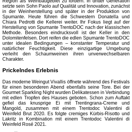
Region als Weinbaugebiet zu fördern. In dritter Generation
setzte sein Sohn Paolo auf Qualität und Innovation, zunächst
in der Weinherstellung und später in der Produktion von
Spumante. Heute führen die Schwestern Donatella und
Chiara Pedrotti die Kellerei weiter. Ihr Fokus liegt auf der
Herstellung von Spumante TrentoDOC nach der klassischen
Methode. Besonders eindrucksvoll ist der Keller in den
Dolomitenfelsen. Dort reifen die edlen Spumante TrentoDOC
unter idealen Bedingungen – konstanter Temperatur und
natürlicher Feuchtigkeit. Diese einzigartige Umgebung
verleiht den Schaumweinen ihren unverwechselbaren
Charakter.
Prickelndes Erlebnis
Das moderne Weingut Vivallis öffnete während des Festivals
für einen besonderen Abend ebenfalls seine Tore. Bei der
Gourmet Sparkling Night wurden Delikatessen in Verbindung
mit edlen Tropfen des Hauses geboten. Schon zum Auftakt
gefiel das knusprige Ei mit Trentingrana-Creme und
Mangold, zusammen mit einem Trentodoc Valentini di
Weinfeld Brut 2020. Es folgte cremiges Kürbis-Risotto und
Lakritz in Kombination mit einem Trentodoc Valentini di
Weinfeld Rosé 2021.