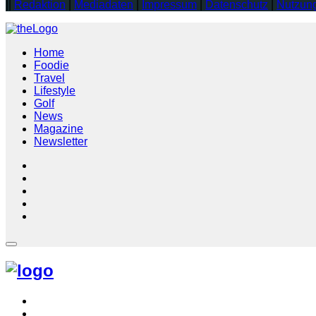
||
Redaktion
|
Mediadaten
|
Impressum
|
Datenschutz
|
Nutzun
Home
Foodie
Travel
Lifestyle
Golf
News
Magazine
Newsletter