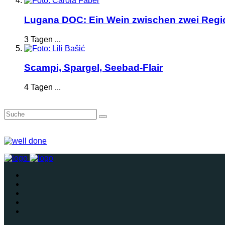
Lugana DOC: Ein Wein zwischen zwei Reg
3 Tagen ...
Scampi, Spargel, Seebad-Flair
4 Tagen ...