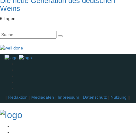
Die neue Generation des deutschen
Weins
6 Tagen ...
||
Redaktion
|
Mediadaten
|
Impressum
|
Datenschutz
|
Nutzung
||