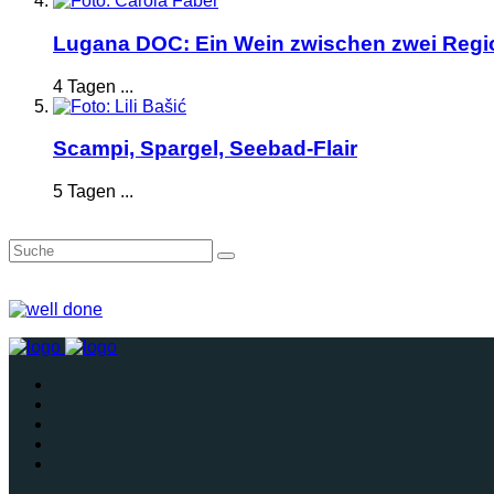
Lugana DOC: Ein Wein zwischen zwei Reg
4 Tagen ...
Scampi, Spargel, Seebad-Flair
5 Tagen ...