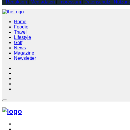
||
Redaktion
|
Mediadaten
|
Impressum
|
Datenschutz
|
Nutzun
Home
Foodie
Travel
Lifestyle
Golf
News
Magazine
Newsletter