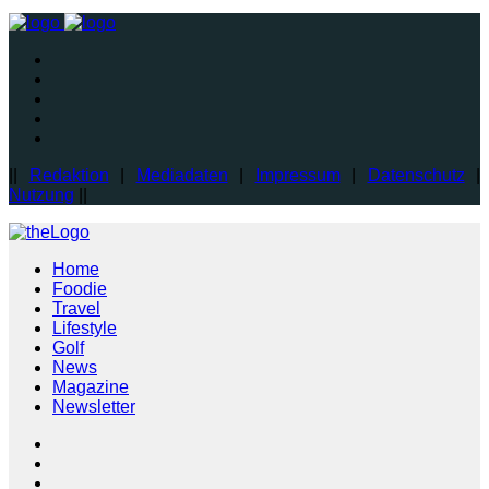
||
Redaktion
|
Mediadaten
|
Impressum
|
Datenschutz
|
Nutzung
||
Home
Foodie
Travel
Lifestyle
Golf
News
Magazine
Newsletter