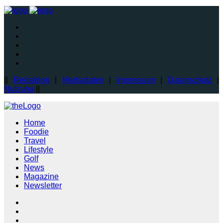
||
Redaktion
|
Mediadaten
|
Impressum
|
Datenschutz
|
Nutzung
||
Home
Foodie
Travel
Lifestyle
Golf
News
Magazine
Newsletter