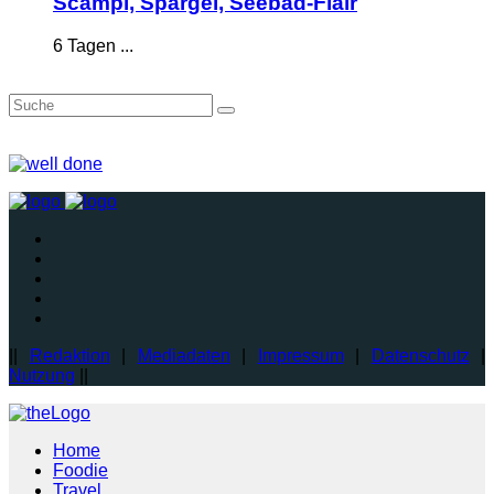
Scampi, Spargel, Seebad-Flair
6 Tagen ...
||
Redaktion
|
Mediadaten
|
Impressum
|
Datenschutz
|
Nutzung
||
Home
Foodie
Travel