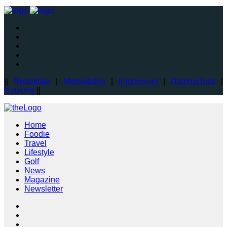
||
Redaktion
|
Mediadaten
|
Impressum
|
Datenschutz
|
Nutzung
||
Home
Foodie
Travel
Lifestyle
Golf
News
Magazine
Newsletter