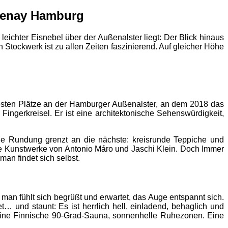
ntenay Hamburg
ichter Eisnebel über der Außenalster liegt: Der Blick hinaus
tockwerk ist zu allen Zeiten faszinierend. Auf gleicher Höhe
r besten Plätze an der Hamburger Außenalster, an dem 2018 das
ngerkreisel. Er ist eine architektonische Sehenswürdigkeit,
ine Rundung grenzt an die nächste: kreisrunde Teppiche und
ere Kunstwerke von Antonio Máro und Jaschi Klein. Doch Immer
an findet sich selbst.
an fühlt sich begrüßt und erwartet, das Auge entspannt sich.
… und staunt: Es ist herrlich hell, einladend, behaglich und
, eine Finnische 90-Grad-Sauna, sonnenhelle Ruhezonen. Eine