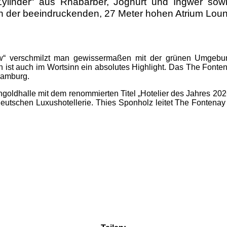
„Zylinder“ aus Rhabarber, Joghurt und Ingwer sowi
rd in der beeindruckenden, 27 Meter hohen Atrium Lou
iew“ verschmilzt man gewissermaßen mit der grünen Umgebu
 ist auch im Wortsinn ein absolutes Highlight. Das The Fontena
Hamburg.
goldhalle mit dem renommierten Titel „Hotelier des Jahres 20
deutschen Luxushotellerie. Thies Sponholz leitet The Fontenay