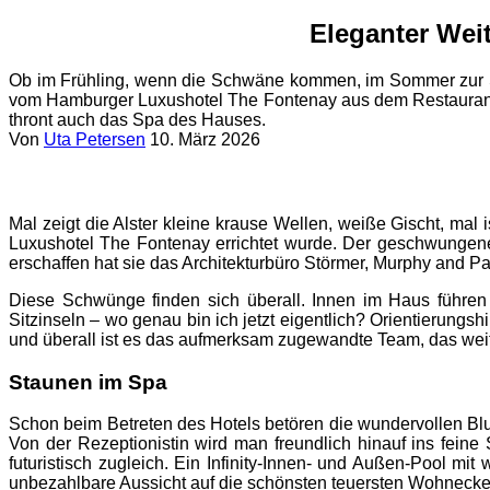
Eleganter Wei
Ob im Frühling, wenn die Schwäne kommen, im Sommer zur Sege
vom Hamburger Luxushotel The Fontenay aus dem Restaurant „P
thront auch das Spa des Hauses.
Von
Uta Petersen
10. März 2026
Mal zeigt die Alster kleine krause Wellen, weiße Gischt, mal
Luxushotel The Fontenay errichtet wurde. Der geschwungene 
erschaffen hat sie das Architekturbüro Störmer, Murphy and Pa
Diese Schwünge finden sich überall. Innen im Haus führen 
Sitzinseln – wo genau bin ich jetzt eigentlich? Orientierun
und überall ist es das aufmerksam zugewandte Team, das weiter
Staunen im Spa
Schon beim Betreten des Hotels betören die wundervollen Blu
Von der Rezeptionistin wird man freundlich hinauf ins feine
futuristisch zugleich. Ein Infinity-Innen- und Außen-Pool 
unbezahlbare Aussicht auf die schönsten teuersten Wohneck