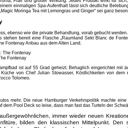
roma, Flair und großer Wirkung. Jedes Produkt wirkt für sic
einem einmaligen Spa-Aufenthalt lässt sich deutliche Belebung 
„Magic Moringa Tea mit Lemongras und Ginger“ sei ganz besond
y
 muss, ebenso wie die private Behandlung, vorab gebucht werden
 stehen bereit eine Flasche „Raumland Sekt Blanc de Fontena
 The Fontenay Anbau aus dem Alten Land.
 The Fontenay
mpfbad ist auf 55 Grad geheizt. Behaglich eingerichtet mit
er Küche von Chef Julian Stowasser, Köstlichkeiten von dem 
 Rocco Tolomeo.
 Autos mehr. Die neue Hamburger Verkehrspolitik machte eine
 dem Pool Deck so leise, dass man fast das Turteln der Schwänd
t außergewöhnlichen, immer wieder neuen Kreation
itüre, bilden den klassischen Mittelpunkt. Den 