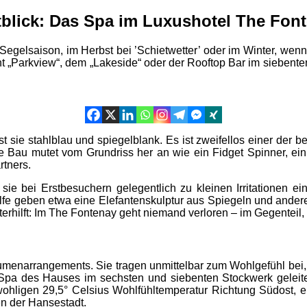
tblick: Das Spa im Luxushotel The Fo
lsaison, im Herbst bei ’Schietwetter’ oder im Winter, wenn le
arkview“, dem „Lakeside“ oder der Rooftop Bar im siebenten S
 ist sie stahlblau und spiegelblank. Es ist zweifellos einer de
Bau mutet vom Grundriss her an wie ein Fidget Spinner, ein Fi
rtners.
sie bei Erstbesuchern gelegentlich zu kleinen Irritationen e
gshilfe geben etwa eine Elefantenskulptur aus Spiegeln und and
hilft: Im The Fontenay geht niemand verloren – im Gegenteil, m
menarrangements. Sie tragen unmittelbar zum Wohlgefühl bei, m
 Spa des Hauses im sechsten und siebenten Stockwerk geleitet
mit wohligen 29,5° Celsius Wohlfühltemperatur Richtung Südost
en der Hansestadt.