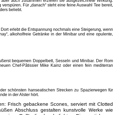
h, aber auch zusammen erzielen sie ausgezeichnete Wirkung.
verspüren. Für „danach“ steht eine feine Auswahl Tee bereit,
ers beliebt.
. Dort erlebt die Entspannung nochmals eine Steigerung, wenn
y“, alkoholfreie Getränke in der Minibar und eine opulente,
 äußerst bequemen Doppelbett, Sesseln und Minibar. Der Rom
neuen Chef-Pâtissier Mike Kainz oder einen fein mediterran
 der schönsten hanseatischen Strecken zu Spazierwegen für
e in der Alster hört.
en: Frisch gebackene Scones, serviert mit Clotted
süßen Abschluss gestalten kunstvolle Werke wie