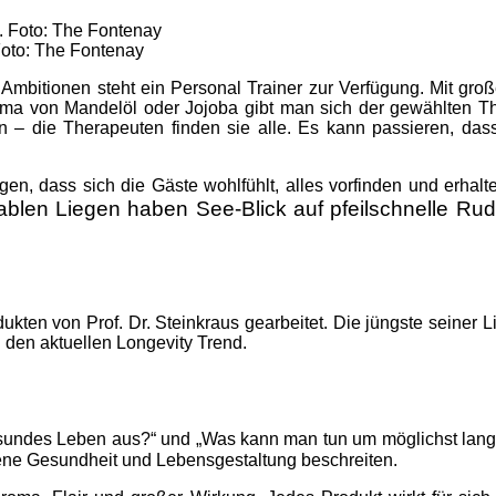
oto: The Fontenay
Ambitionen steht ein Personal Trainer zur Verfügung. Mit große
 Aroma von Mandelöl oder Jojoba gibt man sich der gewählten 
n – die Therapeuten finden sie alle. Es kann passieren, d
egen, dass sich die Gäste wohlfühlt, alles vorfinden und erhal
blen Liegen haben See-Blick auf pfeilschnelle Rud
en von Prof. Dr. Steinkraus gearbeitet. Die jüngste seiner L
h den aktuellen Longevity Trend.
undes Leben aus?“ und „Was kann man tun um möglichst lange f
gene Gesundheit und Lebensgestaltung beschreiten.