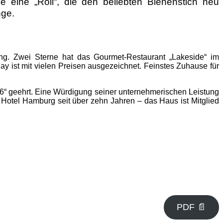
e eine „Roll“, die den beliebten Bienenstich neu
nge.
ng. Zwei Sterne hat das Gourmet-Restaurant „Lakeside“ im
y ist mit vielen Preisen ausgezeichnet. Feinstes Zuhause für
26“ geehrt. Eine Würdigung seiner unternehmerischen Leistung
 Hotel Hamburg seit über zehn Jahren – das Haus ist Mitglied
PDF 📄