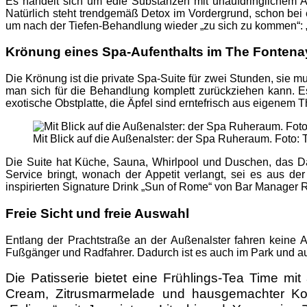
Es handelt sich um edle Substanzen mit unaufdringlichem A
Natürlich steht trendgemäß Detox im Vordergrund, schon bei 
um nach der Tiefen-Behandlung wieder „zu sich zu kommen“: 
Krönung eines Spa-Aufenthalts im The Fontena
Die Krönung ist die private Spa-Suite für zwei Stunden, sie
man sich für die Behandlung komplett zurückziehen kann. Es
exotische Obstplatte, die Äpfel sind erntefrisch aus eigenem
Mit Blick auf die Außenalster: der Spa Ruheraum. Foto:
Die Suite hat Küche, Sauna, Whirlpool und Duschen, das Da
Service bringt, wonach der Appetit verlangt, sei es aus d
inspirierten Signature Drink „Sun of Rome“ von Bar Manager
Freie Sicht und freie Auswahl
Entlang der Prachtstraße an der Außenalster fahren keine
Fußgänger und Radfahrer. Dadurch ist es auch im Park und auf
Die Patisserie bietet eine Frühlings-Tea Time mi
Cream, Zitrusmarmelade und hausgemachter Konf