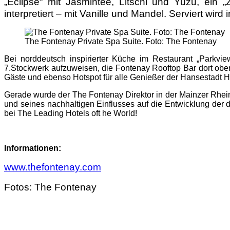
„Eclipse“ mit Jasmintee, Litschi und Yuzu, ein 
interpretiert – mit Vanille und Mandel. Serviert wi
The Fontenay Private Spa Suite. Foto: The Fontenay
Bei norddeutsch inspirierter Küche im Restaurant „Parkv
7.Stockwerk aufzuweisen, die Fontenay Rooftop Bar dort oben
Gäste und ebenso Hotspot für alle Genießer der Hansestadt 
Gerade wurde der The Fontenay Direktor in der Mainzer Rhein
und seines nachhaltigen Einflusses auf die Entwicklung der 
bei The Leading Hotels oft he World!
Informationen:
www.thefontenay.com
Fotos: The Fontenay