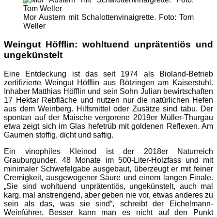
Mor Austern mit Schalottenvinaigrette. Foto: Tom
Weller
Weingut Höfflin: wohltuend unprätentiös und
ungekünstelt
Eine Entdeckung ist das seit 1974 als Bioland-Betrieb
zertifizierte Weingut Höfflin aus Bötzingen am Kaiserstuhl.
Inhaber Matthias Höfflin und sein Sohn Julian bewirtschaften
17 Hektar Rebfläche und nutzen nur die natürlichen Hefen
aus dem Weinberg. Hilfsmittel oder Zusätze sind tabu. Der
spontan auf der Maische vergorene 2019er Müller-Thurgau
etwa zeigt sich im Glas hefetrüb mit goldenen Reflexen. Am
Gaumen stoffig, dicht und saftig.
Ein vinophiles Kleinod ist der 2018er Naturreich
Grauburgunder. 48 Monate im 500-Liter-Holzfass und mit
minimaler Schwefelgabe ausgebaut, überzeugt er mit feiner
Cremigkeit, ausgewogener Säure und einem langen Finale.
„Sie sind wohltuend unprätentiös, ungekünstelt, auch mal
karg, mal anstrengend, aber geben nie vor, etwas anderes zu
sein als das, was sie sind“, schreibt der Eichelmann-
Weinführer. Besser kann man es nicht auf den Punkt