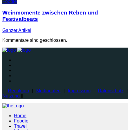
Foodie
Weinmomente zwischen Reben und
Festivalbeats
Ganzer
Artikel
Kommentare sind geschlossen.
||
Redaktion
|
Mediadaten
|
Impressum
|
Datenschutz
|
Nutzung
||
Home
Foodie
Travel