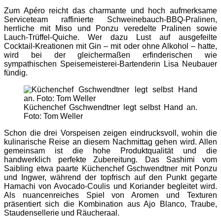
Zum Apéro reicht das charmante und hoch aufmerksame
Serviceteam raffinierte Schweinebauch-BBQ-Pralinen,
herrliche mit Miso und Ponzu veredelte Pralinen sowie
Lauch-Trüffel-Quiche. Wer dazu Lust auf ausgefeilte
Cocktail-Kreationen mit Gin – mit oder ohne Alkohol – hatte,
wird bei der gleichermaßen erfinderischen wie
sympathischen Speisemeisterei-Bartenderin Lisa Neubauer
fündig.
Küchenchef Gschwendtner legt selbst Hand an.
Foto: Tom Weller
Schon die drei Vorspeisen zeigen eindrucksvoll, wohin die
kulinarische Reise an diesem Nachmittag gehen wird. Allen
gemeinsam ist die hohe Produktqualität und die
handwerklich perfekte Zubereitung. Das Sashimi vom
Saibling etwa paarte Küchenchef Gschwendtner mit Ponzu
und Ingwer, während der topfrisch auf den Punkt gegarte
Hamachi von Avocado-Coulis und Koriander begleitet wird.
Als nuancenreiches Spiel von Aromen und Texturen
präsentiert sich die Kombination aus Ajo Blanco, Traube,
Staudensellerie und Räucheraal.