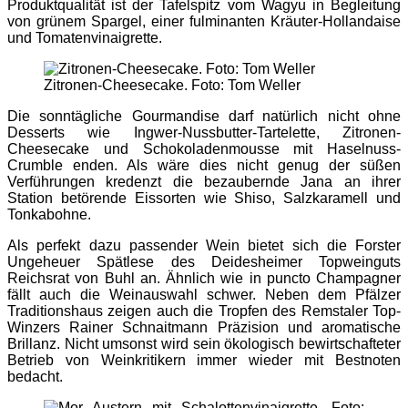
Produktqualität ist der Tafelspitz vom Wagyu in Begleitung
von grünem Spargel, einer fulminanten Kräuter-Hollandaise
und Tomatenvinaigrette.
Zitronen-Cheesecake. Foto: Tom Weller
Die sonntägliche Gourmandise darf natürlich nicht ohne
Desserts wie Ingwer-Nussbutter-Tartelette, Zitronen-
Cheesecake und Schokoladenmousse mit Haselnuss-
Crumble enden. Als wäre dies nicht genug der süßen
Verführungen kredenzt die bezaubernde Jana an ihrer
Station betörende Eissorten wie Shiso, Salzkaramell und
Tonkabohne.
Als perfekt dazu passender Wein bietet sich die Forster
Ungeheuer Spätlese des Deidesheimer Topweinguts
Reichsrat von Buhl an. Ähnlich wie in puncto Champagner
fällt auch die Weinauswahl schwer. Neben dem Pfälzer
Traditionshaus zeigen auch die Tropfen des Remstaler Top-
Winzers Rainer Schnaitmann Präzision und aromatische
Brillanz. Nicht umsonst wird sein ökologisch bewirtschafteter
Betrieb von Weinkritikern immer wieder mit Bestnoten
bedacht.