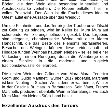
Böden, die dem Wein eine besondere Mineralität und
Ausdrucksstärke verleihen. Die Reben entfalten hier ihr
volles Potenzial. „Der Wein ist die Frucht dieses idealen
Ortes“ lautet eine Aussage über das Weingut.
Um die Feinheiten und das Terroir jeder Traube unverfälscht
zur Geltung zu bringen, wird im Keller bei Mura Mura auf
schonende Vinifizierungsmethoden gesetzt. Das Ergebnis
sind elegante, charakterstarke Weine mit einer klaren
Handschrift, die das Beste des Piemonts repräsentieren.
Besucher des Weinguts können diese Leidenschaft und
Hingabe für den Weinbau hautnah erleben – sei es bei einer
Verkostung, einem Rundgang durch die Weinberge oder
einem Einblick in die moderne und zugleich
traditionsbewusste Kellerarbeit.
Die ersten Weine der Gründer von Mura Mura, Federico
Grom und Guido Martinetti, wurden 2017 abgefüllt. Martinetti
ist kein Neuling in Sachen Wein, denn er war bereits Winzer
in der Cascina Bruciata in Barbaresco. Sein Vater, Franco
Martinetti, produziert ebenfalls Wein in Serralunga, wo auch
Mura Mura ein kleines Stück Land besitzt.
Exzellenter Ausdruck des Terroirs