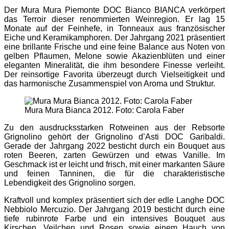
Der Mura Mura Piemonte DOC Bianco BIANCA verkörpert
das Terroir dieser renommierten Weinregion. Er lag 15
Monate auf der Feinhefe, in Tonneaux aus französischer
Eiche und Keramikamphoren. Der Jahrgang 2021 präsentiert
eine brillante Frische und eine feine Balance aus Noten von
gelben Pflaumen, Melone sowie Akazienblüten und einer
eleganten Mineralität, die ihm besondere Finesse verleiht.
Der reinsortige Favorita überzeugt durch Vielseitigkeit und
das harmonische Zusammenspiel von Aroma und Struktur.
Mura Mura Bianca 2012. Foto: Carola Faber
Zu den ausdrucksstarken Rotweinen aus der Rebsorte
Grignolino gehört der Grignolino d’Asti DOC Garibaldi.
Gerade der Jahrgang 2022 besticht durch ein Bouquet aus
roten Beeren, zarten Gewürzen und etwas Vanille. Im
Geschmack ist er leicht und frisch, mit einer markanten Säure
und feinen Tanninen, die für die charakteristische
Lebendigkeit des Grignolino sorgen.
Kraftvoll und komplex präsentiert sich der edle Langhe DOC
Nebbiolo Mercuzio. Der Jahrgang 2019 besticht durch eine
tiefe rubinrote Farbe und ein intensives Bouquet aus
Kirschen, Veilchen und Rosen sowie einem Hauch von