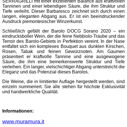
SERRAGRILLI mit einer exzellenten Balance aus kraftvollen
Tanninen und einer lebendigen Säure, die ihm Struktur und
Tiefe verleiht. Dieser Barbaresco zeichnet sich durch einen
langen, eleganten Abgang aus. Er ist ein beeindruckender
Ausdruck piemontesischer Winzerkunst.
Schließlich gefällt der Barolo DOCG Sorano 2020 – ein
eindrucksboller Wein, der die feine Nebbiolo-Traube und das
Terroir des Barolo-Gebiets in Perfektion vereint. In der Nase
entfaltet sich ein komplexes Bouquet aus dunklen Kirschen,
Rosen, Tabak und feinen Gewürznoten. Am Gaumen
präsentiert er kraftvolle Tannine und eine ausgewogene
Säure, die ihm eine bemerkenswerte Struktur und Tiefe
verleihen. Ein langer, vielschichtiger Abgang unterstreicht die
Eleganz und das Potenzial dieses Barolos.
Die Weine, die in limitierter Auflage hergestellt werden, sind
einzeln nummeriert. Sie alle stehen für höchste Exklusivität
und handwerkliche Qualität.
Informationen:
www.muramura.it