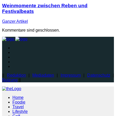
Weinmomente zwischen Reben und
Festivalbeats
Ganzer
Artikel
Kommentare sind geschlossen.
||
Redaktion
|
Mediadaten
|
Impressum
|
Datenschutz
|
Nutzung
||
Home
Foodie
Travel
Lifestyle