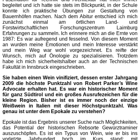
begleitet und ich hatte sie stets im Blickpunkt, in der Schule
konnte ich praktische Übungen zur Gestaltung von
Bauernhöfen machen. Nach dem Abitur entschied ich mich
zunächst einmal am örtlichen Land- und
Forstwirtschaftlichen Forschungszentrum Laimburg
Erfahrungen zu sammeln. Ich erinnere mich an die Ernte von
1987: Es war aufregend und fesselnd. Von diesem Moment
an wurden meine Emotionen und mein Interesse verstärkt
und mein Weg war wohl vorgezeichnet. Es reifte der
Wunsch, mich auf Önologie zu spezialisieren. Trotzdem
habe ich mich sicherheitshalber auch an der Technischen
Fakultät in Innsbruck eingeschrieben.
Sie haben einen Wein vinifiziert, dessen erster Jahrgang
2009 die höchste Punktzahl von Robert Parker’s Wine
Advocate erhalten hat. Es war ein historischer Moment
für ganz Südtirol und ein großes Ausrufezeichen für die
kleine Region. Bisher ist es immer noch der einzige
Weißwein in Italien mit dieser Höchstpunktzahl. Was
genau ist unter dem Epokale zu verstehen?
Epokale ist das Ergebnis unserer Suche nach Möglichkeiten,
das Potential der historischen Rebsorte Gewürztraminer
auszuschöpfen. Es ist ein Typus von Wein, wie er bis ins
vorletzte Jahrhundert hoch im Kurs stand: mit