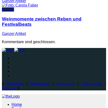
Ganzer
Artikel
Foodie
Weinmomente zwischen Reben und
Festivalbeats
Ganzer
Artikel
Kommentare sind geschlossen.
||
Redaktion
|
Mediadaten
|
Impressum
|
Datenschutz
|
Nutzung
||
Home