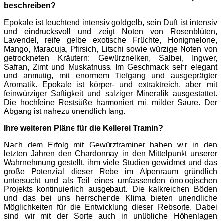
beschreiben?
Epokale ist leuchtend intensiv goldgelb, sein Duft ist intensiv
und eindrucksvoll und zeigt Noten von Rosenblüten,
Lavendel, reife gelbe exotische Früchte, Honigmelone,
Mango, Maracuja, Pfirsich, Litschi sowie würzige Noten von
getrockneten Kräutern: Gewürznelken, Salbei, Ingwer,
Safran, Zimt und Muskatnuss. Im Geschmack sehr elegant
und anmutig, mit enormem Tiefgang und ausgeprägter
Aromatik. Epokale ist körper- und extraktreich, aber mit
feinwürziger Saftigkeit und salziger Mineralik ausgestattet.
Die hochfeine Restsüße harmoniert mit milder Säure. Der
Abgang ist nahezu unendlich lang.
Ihre weiteren Pläne für die Kellerei Tramin?
Nach dem Erfolg mit Gewürztraminer haben wir in den
letzten Jahren den Chardonnay in den Mittelpunkt unserer
Wahrnehmung gestellt, ihm viele Studien gewidmet und das
große Potenzial dieser Rebe im Alpenraum gründlich
untersucht und als Teil eines umfassenden önologischen
Projekts kontinuierlich ausgebaut. Die kalkreichen Böden
und das bei uns herrschende Klima bieten unendliche
Möglichkeiten für die Entwicklung dieser Rebsorte. Dabei
sind wir mit der Sorte auch in unübliche Höhenlagen