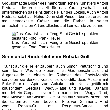
Großformatige Bilder des menorquinischen Künstlers Antoni
Pedraza, die er speziell für das Yara geschaffen hat,
unterstreichen das einzigartige Flair des Lokals. Auch Antoni
Pedraza setzt auf Natur. Denn statt Pinseln benutzt er schon
mal getrocknete Gräser, um die Farben in seiner
unnachahmlichen Art großflächig auf Leinwände zu bannen.
Das Yara ist nach Feng-Shui-Gesichtspunkten
gestaltet. Foto: Frank Heuer
Simmental-Rinderfilet vom Robata-Grill
Kunst auf die Teller zaubern auch Simon Petutschnig und
sein Team. Was sie kreieren, ist Gaumenschmaus und
Augenweide in einem. Im Rahmen des Chefs-Menüs
servieren sie derzeit Köstliches wie Gillardeau-Austern mit
Sake Sour und Apfel zum Auftakt – oder Noris, gefüllt mit
knusprigem Seegras, Wagyu-Tatar und Kaviar. Danach
mundet ein Carpaccio vom fein marmorierten Wagyu-Rind,
eine Auswahl an Sashimi, Dim Sums mit Shiitake-Pilzen und
iberischem Schinken – bevor ein Filet vom Simmental-Rind
vom Robata-Grill mit Périgueux-Sauce und