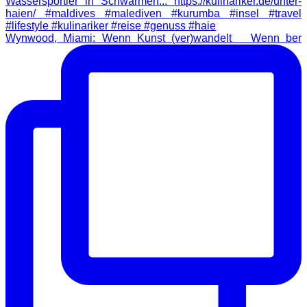
Wynwood, Miami: Wenn Kunst (ver)wandelt Wenn ber