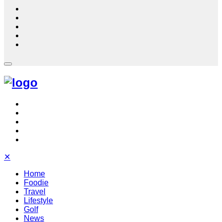
✕
Home
Foodie
Travel
Lifestyle
Golf
News