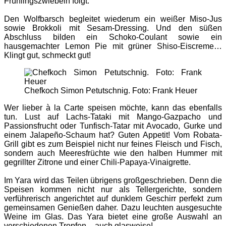
Frühlingszwiebeln folgt.
Den Wolfbarsch begleitet wiederum ein weißer Miso-Jus
sowie Brokkoli mit Sesam-Dressing. Und den süßen
Abschluss bilden ein Schoko-Coulant sowie ein
hausgemachter Lemon Pie mit grüner Shiso-Eiscreme…
Klingt gut, schmeckt gut!
Chefkoch Simon Petutschnig. Foto: Frank Heuer
Wer lieber à la Carte speisen möchte, kann das ebenfalls
tun. Lust auf Lachs-Tataki mit Mango-Gazpacho und
Passionsfrucht oder Tunfisch-Tatar mit Avocado, Gurke und
einem Jalapeño-Schaum hat? Guten Appetit! Vom Robata-
Grill gibt es zum Beispiel nicht nur feines Fleisch und Fisch,
sondern auch Meeresfrüchte wie den halben Hummer mit
gegrillter Zitrone und einer Chili-Papaya-Vinaigrette.
Im Yara wird das Teilen übrigens großgeschrieben. Denn die
Speisen kommen nicht nur als Tellergerichte, sondern
verführerisch angerichtet auf dunklem Geschirr perfekt zum
gemeinsamen Genießen daher. Dazu leuchten ausgesuchte
Weine im Glas. Das Yara bietet eine große Auswahl an
verschiedenen Tropfen – auch glasweise!