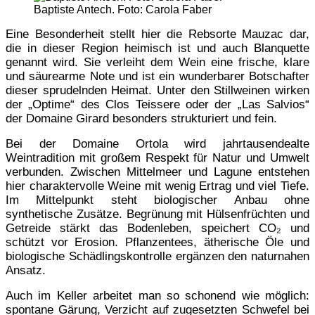
Baptiste Antech. Foto: Carola Faber
Eine Besonderheit stellt hier die Rebsorte Mauzac dar,
die in dieser Region heimisch ist und auch Blanquette
genannt wird. Sie verleiht dem Wein eine frische, klare
und säurearme Note und ist ein wunderbarer Botschafter
dieser sprudelnden Heimat. Unter den Stillweinen wirken
der „Optime“ des Clos Teissere oder der „Las Salvios“
der Domaine Girard besonders strukturiert und fein.
Bei der Domaine Ortola wird jahrtausendealte
Weintradition mit großem Respekt für Natur und Umwelt
verbunden. Zwischen Mittelmeer und Lagune entstehen
hier charaktervolle Weine mit wenig Ertrag und viel Tiefe.
Im Mittelpunkt steht biologischer Anbau ohne
synthetische Zusätze. Begrünung mit Hülsenfrüchten und
Getreide stärkt das Bodenleben, speichert CO₂ und
schützt vor Erosion. Pflanzentees, ätherische Öle und
biologische Schädlingskontrolle ergänzen den naturnahen
Ansatz.
Auch im Keller arbeitet man so schonend wie möglich:
spontane Gärung, Verzicht auf zugesetzten Schwefel bei