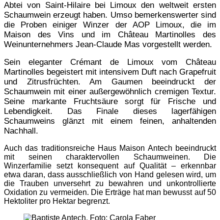
Abtei von Saint-Hilaire bei Limoux den weltweit ersten
Schaumwein erzeugt haben. Umso bemerkenswerter sind
die Proben einiger Winzer der AOP Limoux, die im
Maison des Vins und im Château Martinolles des
Weinunternehmers Jean-Claude Mas vorgestellt werden.
Sein eleganter Crémant de Limoux vom Château
Martinolles begeistert mit intensivem Duft nach Grapefruit
und Zitrusfrüchten. Am Gaumen beeindruckt der
Schaumwein mit einer außergewöhnlich cremigen Textur.
Seine markante Fruchtsäure sorgt für Frische und
Lebendigkeit. Das Finale dieses lagerfähigen
Schaumweins glänzt mit einem feinen, anhaltenden
Nachhall.
Auch das traditionsreiche Haus Maison Antech beeindruckt
mit seinen charaktervollen Schaumweinen. Die
Winzerfamilie setzt konsequent auf Qualität – erkennbar
etwa daran, dass ausschließlich von Hand gelesen wird, um
die Trauben unversehrt zu bewahren und unkontrollierte
Oxidation zu vermeiden. Die Erträge hat man bewusst auf 50
Hektoliter pro Hektar begrenzt.