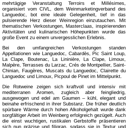
mehrtägige Veranstaltung Terroirs et Millésimes,
organisiert vom CIVL, dem Weinmarketingverband des
Languedoc, bot eine ideale Gelegenheit, tief in das
pulsierende Herz dieser Weinregion einzutauchen. Mit
thematischen Verkostungen, Masterclaas, inspirierenden
Aktivitäten und kulinarischen Höhepunkten wurde das
große Event zu einem unvergesslichen Erlebnis.
Bei den umfangreichen Verkostungen standen
Appellationen wie Languedoc, Cabardès, Pic Saint Loup,
La Clape, Boutenac, La Lininière, La Clape, Limoux,
Malpère, Terrasses du Larzac, Crés de Montpellier, Saint-
Chinian, Faugères, Muscats du Languedoc, Clairette du
Languedoc und Limoux, Picpoul de Pinet im Mittelpunkt.
Die Rotweine zeigen sich kraftvoll und intensiv mit
mediterranen Aromen, zugleich aber feingliedrig,
ausgewogen und edel am Gaumen – kühl, elegant und
beinahe erfrischend in ihrer Substanz. Die früher deutlich
spürbare Wärme durch hohen Alkoholgehalt wurde dank
sorgfältiger Arbeit im Weinberg erfolgreich gezügelt. Auch
die einst wuchtigen, rustikalen Gerbstoffe präsentieren
sich nun präzise und filigran, sodass sie in Textur und