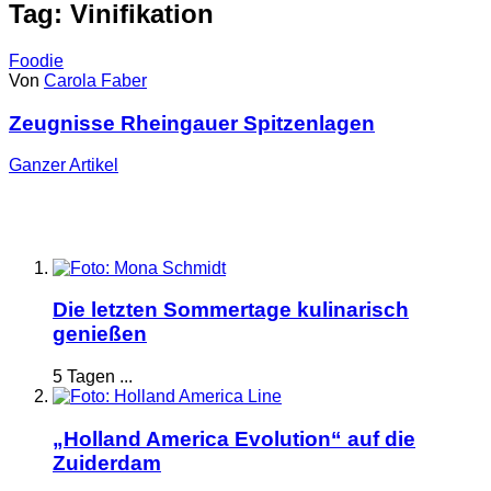
Tag: Vinifikation
Foodie
Von
Carola Faber
Zeugnisse Rheingauer Spitzenlagen
Ganzer
Artikel
Die letzten Sommertage kulinarisch
genießen
5 Tagen ...
„Holland America Evolution“ auf die
Zuiderdam