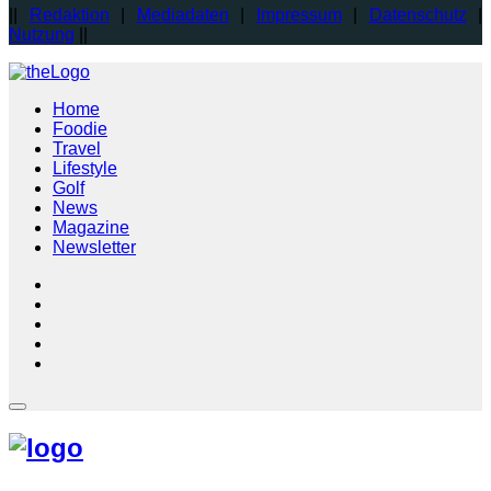
||
Redaktion
|
Mediadaten
|
Impressum
|
Datenschutz
|
Nutzung
||
Home
Foodie
Travel
Lifestyle
Golf
News
Magazine
Newsletter