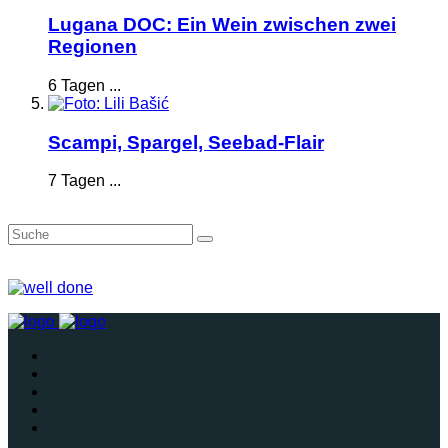
Lugana DOC: Ein Wein zwischen zwei
Regionen
6 Tagen ...
Scampi, Spargel, Seebad-Flair
7 Tagen ...