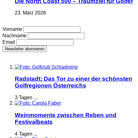
Die North Coast 500 – Traumziel für Golfer
23. März 2026
Vorname
Nachname
Email
Radstadt: Das Tor zu einer der schönsten
Golfregionen Österreichs
3 Tagen ...
Weinmomente zwischen Reben und
Festivalbeats
4 Tagen ...