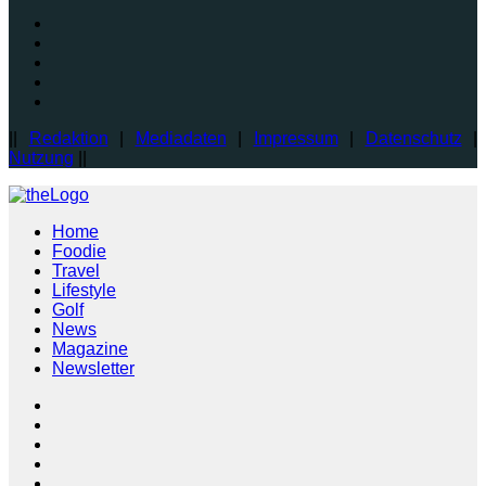
||
Redaktion
|
Mediadaten
|
Impressum
|
Datenschutz
|
Nutzung
||
Home
Foodie
Travel
Lifestyle
Golf
News
Magazine
Newsletter