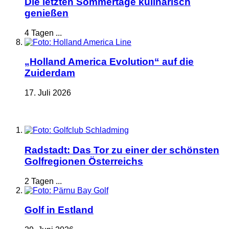
Die letzten Sommertage kulinarisch
genießen
4 Tagen ...
„Holland America Evolution“ auf die
Zuiderdam
17. Juli 2026
Radstadt: Das Tor zu einer der schönsten
Golfregionen Österreichs
2 Tagen ...
Golf in Estland