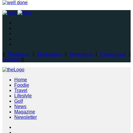
||
Redaktion
|
Mediadaten
|
Impressum
|
Datenschutz
|
Nutzung
||
Home
Foodie
Travel
Lifestyle
Golf
News
Magazine
Newsletter