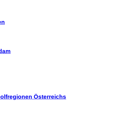
en
rdam
olfregionen Österreichs