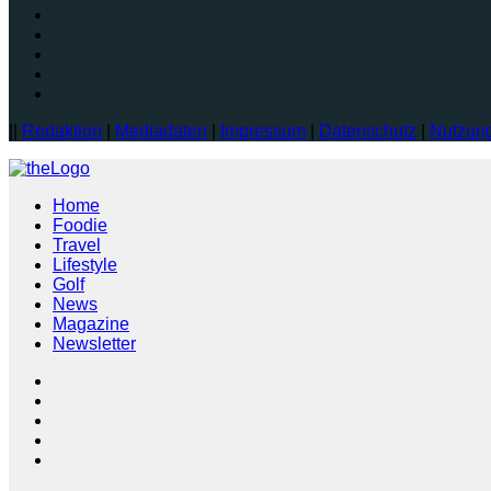
||
Redaktion
|
Mediadaten
|
Impressum
|
Datenschutz
|
Nutzun
Home
Foodie
Travel
Lifestyle
Golf
News
Magazine
Newsletter