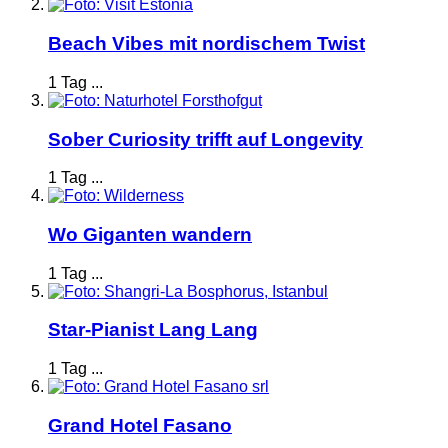
Beach Vibes mit nordischem Twist
1 Tag ...
Sober Curiosity trifft auf Longevity
1 Tag ...
Wo Giganten wandern
1 Tag ...
Star-Pianist Lang Lang
1 Tag ...
Grand Hotel Fasano