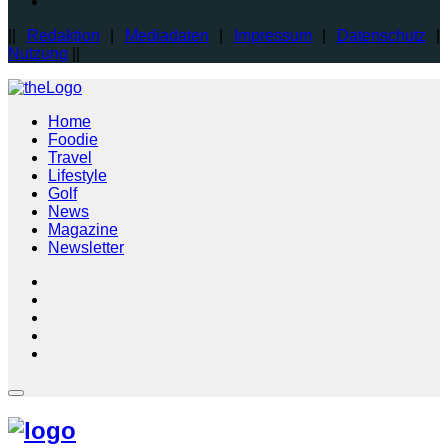
||
Redaktion
|
Mediadaten
|
Impressum
|
Datenschutz
|
Nutzung
||
Home
Foodie
Travel
Lifestyle
Golf
News
Magazine
Newsletter