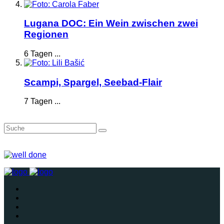
Lugana DOC: Ein Wein zwischen zwei
Regionen
6 Tagen ...
Scampi, Spargel, Seebad-Flair
7 Tagen ...