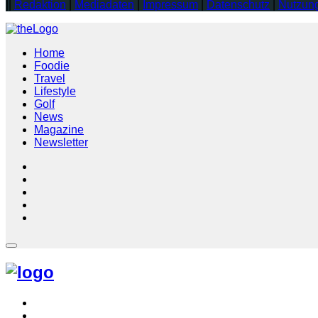
||
Redaktion
|
Mediadaten
|
Impressum
|
Datenschutz
|
Nutzun
Home
Foodie
Travel
Lifestyle
Golf
News
Magazine
Newsletter