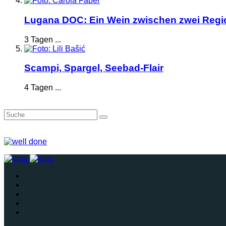
Lugana DOC: Ein Wein zwischen zwei Reg
3 Tagen ...
Scampi, Spargel, Seebad-Flair
4 Tagen ...